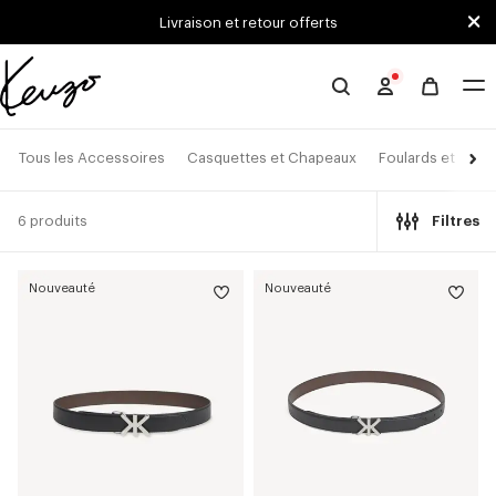
Skip to main content
Skip to footer content
Livraison et retour offerts
Site
officiel
KENZO
Tous les Accessoires
Casquettes et Chapeaux
Foulards et Étole
6 produits
Filtres
Nouveauté
Nouveauté