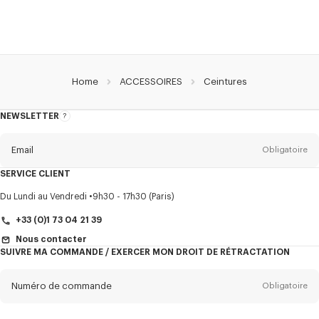
Home
ACCESSOIRES
Ceintures
NEWSLETTER
A
propos
de
la
newsletter
Email
Obligatoire
SERVICE CLIENT
Titre
Obligatoire
Du Lundi au Vendredi
9h30 - 17h30 (Paris)
+33 (0)1 73 04 21 39
Nous contacter
SUIVRE MA COMMANDE / EXERCER MON DROIT DE RÉTRACTATION
Prénom*
Obligatoire
Numéro de commande
Obligatoire
Nom*
Obligatoire