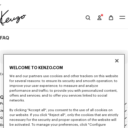
,
Skip to main content
Skip to footer content
Site
officiel
KENZO
FAQ
WELCOME TO KENZO.COM
Exemples de recherche : « Livraison » « Commande » « Retours »
We and our partners use cookies and other trackers on this website
for several reasons: to ensure its security and smooth operation; to
improve your user experience; to measure and analyze
performance and traffic; to provide you with personalized content,
offers and services; and to offer you services linked to social
QUESTIONS FRÉQUENTES
networks.
Puis-je annuler ma commande ?
Vous disposez de 30 minutes pour annuler votre commande, directement dans
By clicking "Accept all", you consent to the use of all cookies on
Je n'ai pas reçu de mail de confirmation de commande, comment faire ?
votre compte ou en cliquant sur “Suivre ma commande” en bas de page du site.
our website. If you click "Reject all", only the cookies that are strictly
Vous pouvez joindre notre Service Client par téléphone ou via le formulaire de
Quels sont les moyens de paiement acceptés ?
Pour cela, munissez-vous de votre numéro de commande ainsi que de votre
necessary for the security and proper operation of the website will
contact disponible dans la rubrique « Nous contacter » en renseignant votre
adresse e-mail.
Les moyens de paiement acceptés varient selon les locales et sont généralement
be activated. To manage your preferences, click "Configure
Dans quel pays/régions puis-je me faire livrer?
nom ainsi que votre numéro de commande (si vous l'avez).
Les commandes payées avec Paypal, Sofort et Ideal sont remboursées une fois la