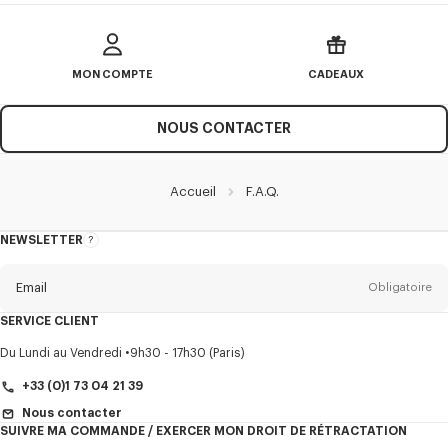
réception de votre retour et validation du contrôle qualité. Pour en savoir plus,
nous vous invitons à consulter nos conditions générales de vente sur Kenzo.com
et vous remercions de votre achat.
MON COMPTE
CADEAUX
NOUS CONTACTER
Accueil
F.A.Q.
NEWSLETTER
A
propos
de
la
newsletter
Email
Obligatoire
SERVICE CLIENT
Titre
Obligatoire
Du Lundi au Vendredi
9h30 - 17h30 (Paris)
+33 (0)1 73 04 21 39
Nous contacter
SUIVRE MA COMMANDE / EXERCER MON DROIT DE RÉTRACTATION
Prénom*
Obligatoire