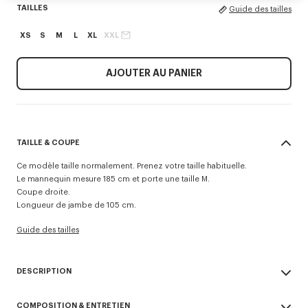
TAILLES
Guide des tailles
XS
S
M
L
XL
XXL
AJOUTER AU PANIER
TAILLE & COUPE
Ce modèle taille normalement. Prenez votre taille habituelle.
Le mannequin mesure 185 cm et porte une taille M.
Coupe droite.
Longueur de jambe de 105 cm.
Guide des tailles
DESCRIPTION
Pantalon technique 'KENZO Signature'.
COMPOSITION & ENTRETIEN
Peut être porté comme un pantalon ou un short.