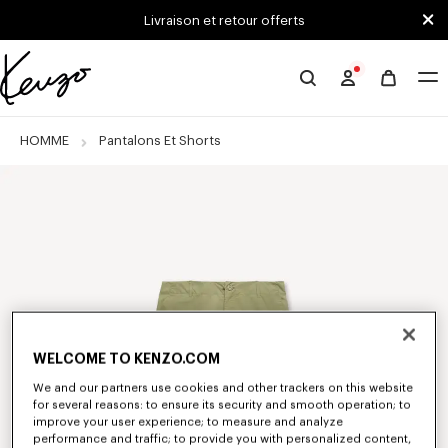
Skip to main content
Skip to footer content
Livraison et retour offerts
Site
officiel
KENZO
HOMME
Pantalons Et Shorts
WELCOME TO KENZO.COM
We and our partners use cookies and other trackers on this website
for several reasons: to ensure its security and smooth operation; to
improve your user experience; to measure and analyze
performance and traffic; to provide you with personalized content,