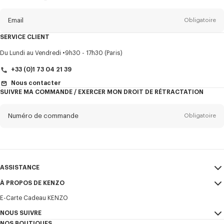
propos
de
la
newsletter
Email
Obligatoire
SERVICE CLIENT
Titre
Obligatoire
Du Lundi au Vendredi
9h30 - 17h30 (Paris)
+33 (0)1 73 04 21 39
Nous contacter
SUIVRE MA COMMANDE / EXERCER MON DROIT DE RÉTRACTATION
Prénom*
Obligatoire
Numéro de commande
Obligatoire
Nom*
Obligatoire
Email
Obligatoire
ASSISTANCE
+352
À PROPOS DE KENZO
Mon compte
ENVOYER
E-Carte Cadeau KENZO
ASSISTANCE
CGV
Je souhaite recevoir les communications sur les produits, services,
NOUS SUIVRE
Mentions Légales et CGU
évènements KENZO, qui peuvent être personnalisés, notamment sur les
Mon compte
NOS BOUTIQUES