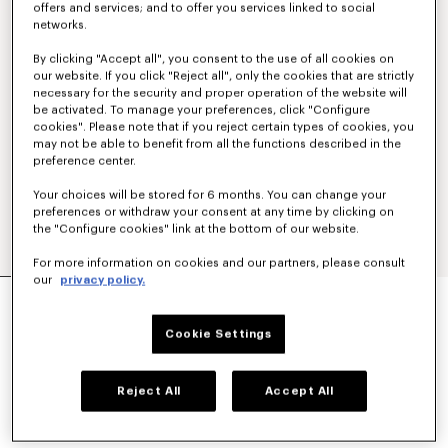
offers and services; and to offer you services linked to social
networks.
By clicking "Accept all", you consent to the use of all cookies on
our website. If you click "Reject all", only the cookies that are strictly
necessary for the security and proper operation of the website will
be activated. To manage your preferences, click "Configure
cookies". Please note that if you reject certain types of cookies, you
may not be able to benefit from all the functions described in the
preference center.
Your choices will be stored for 6 months. You can change your
preferences or withdraw your consent at any time by clicking on
the "Configure cookies" link at the bottom of our website.
For more information on cookies and our partners, please consult
our
privacy policy.
POLO BRODÉ 'KENZO TULIP' EN LAINE ET
COTON EFFET ÉPONGE
350 €
Cookie Settings
COULEUR :
Bleu Noir
Reject All
Accept All
Sélectionné