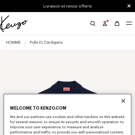
Skip to main content
Skip to footer content
Livraison et retour offerts
Site
officiel
KENZO
HOMME
Pulls Et Cardigans
WELCOME TO KENZO.COM
We and our partners use cookies and other trackers on this website
for several reasons: to ensure its security and smooth operation; to
improve your user experience; to measure and analyze
performance and traffic; to provide you with personalized content,