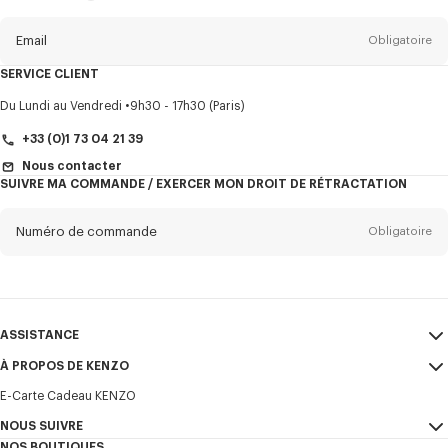
propos
de
la
newsletter
Email
Obligatoire
SERVICE CLIENT
Titre
Obligatoire
Du Lundi au Vendredi
9h30 - 17h30 (Paris)
+33 (0)1 73 04 21 39
Nous contacter
SUIVRE MA COMMANDE / EXERCER MON DROIT DE RÉTRACTATION
Prénom*
Obligatoire
Numéro de commande
Obligatoire
Nom*
Obligatoire
Email
Obligatoire
ASSISTANCE
+352
À PROPOS DE KENZO
Mon compte
ENVOYER
E-Carte Cadeau KENZO
ASSISTANCE
CGV
Je souhaite recevoir les communications sur les produits, services,
NOUS SUIVRE
Mentions Légales et CGU
évènements KENZO, qui peuvent être personnalisés, notamment sur les
Mon compte
NOS BOUTIQUES