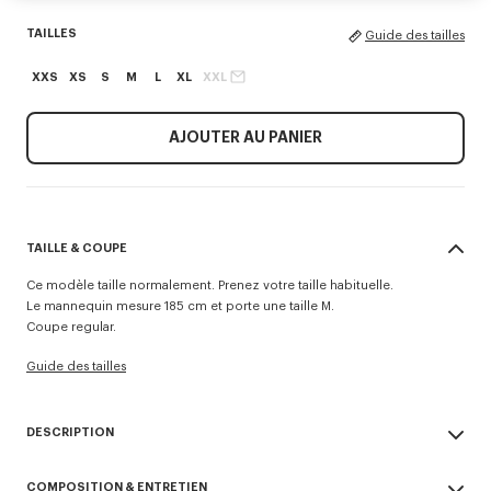
TAILLES
Guide des tailles
XXS
XS
S
M
L
XL
XXL
AJOUTER AU PANIER
TAILLE & COUPE
Ce modèle taille normalement. Prenez votre taille habituelle.
Le mannequin mesure 185 cm et porte une taille M.
Coupe regular.
Guide des tailles
DESCRIPTION
Polo 'KENZO Tulip'.
COMPOSITION & ENTRETIEN
Laine.