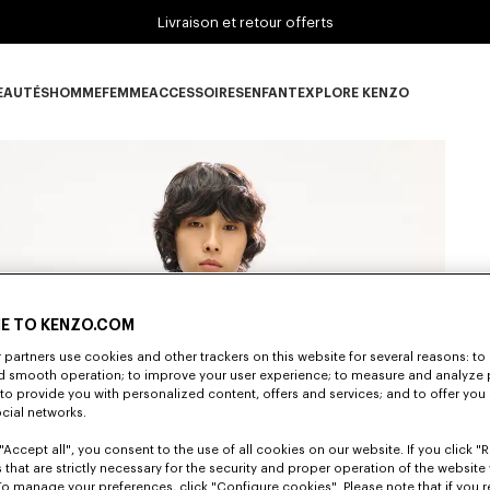
Livraison et retour offerts
EAUTÉS
HOMME
FEMME
ACCESSOIRES
ENFANT
EXPLORE KENZO
ous-catégorie NOUVEAUTÉS
Sous-catégorie HOMME
Sous-catégorie FEMME
Sous-catégorie ACCESSOIRES
Sous-catégorie ENFANT
Sous-catégorie E
E TO KENZO.COM
partners use cookies and other trackers on this website for several reasons: to 
nd smooth operation; to improve your user experience; to measure and analyze
; to provide you with personalized content, offers and services; and to offer you
ocial networks.
"Accept all", you consent to the use of all cookies on our website. If you click "Re
 that are strictly necessary for the security and proper operation of the website 
To manage your preferences, click "Configure cookies". Please note that if you r