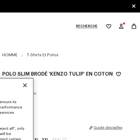
RECHERCHE
Ma
wishlist
XPLORE KENZO
HOMME
T-Shirts Et Polos
POLO SLIM BRODÉ 'KENZO TULIP' EN COTON
160 €
COULEUR :
Bleu Noir
ensure its
 performance
Sélectionné
 services
TAILLES
Guide des tailles
ject all", only
will be
eject certain
XS
S
M
L
XL
XXL
XXXL