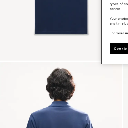
types of co
center.
Your choice
any time by
For more i
Cookie 