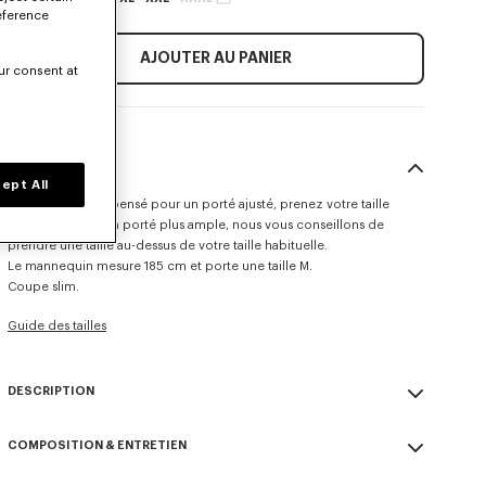
eference
AJOUTER AU PANIER
ur consent at
TAILLE & COUPE
ept All
Ce modèle a été pensé pour un porté ajusté, prenez votre taille
habituelle. Pour un porté plus ample, nous vous conseillons de
prendre une taille au-dessus de votre taille habituelle.
Le mannequin mesure 185 cm et porte une taille M.
Coupe slim.
Guide des tailles
DESCRIPTION
Polo slim 'KENZO Tulip' en coton.
COMPOSITION & ENTRETIEN
Cotton piqué.
Col boutonné.
Made in Portugal