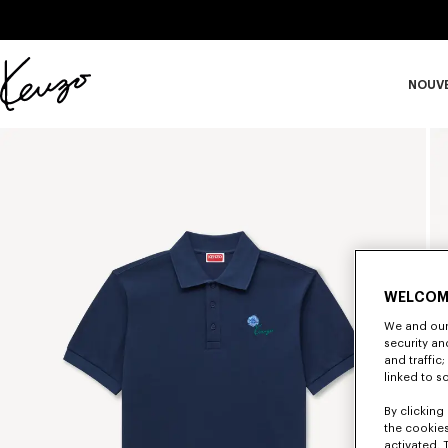
Skip to main content
Skip to footer content
NOUV
Site
officiel
S
KENZO
WELCOM
We and our 
security a
and traffic
linked to s
By clicking 
the cookies
activated. 