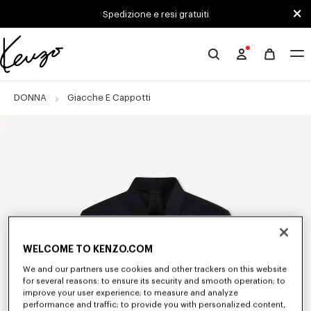
Skip to main content
Skip to footer content
Spedizione e resi gratuiti
Sito
ufficiale
KENZO
DONNA
Giacche E Cappotti
WELCOME TO KENZO.COM
We and our partners use cookies and other trackers on this website
for several reasons: to ensure its security and smooth operation; to
improve your user experience; to measure and analyze
performance and traffic; to provide you with personalized content,