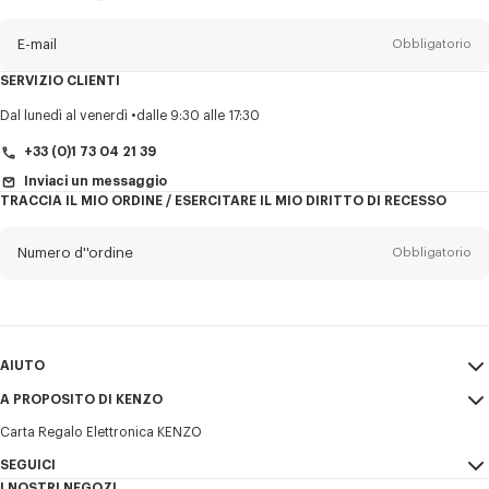
sulla
newsletter
E-mail
Obbligatorio
SERVIZIO CLIENTI
Titolo
Obbligatorio
Dal lunedì al venerdì
dalle 9:30 alle 17:30
+33 (0)1 73 04 21 39
Inviaci un messaggio
TRACCIA IL MIO ORDINE / ESERCITARE IL MIO DIRITTO DI RECESSO
Cognome*
Obbligatorio
Numero d''ordine
Obbligatorio
Nome*
Obbligatorio
E-mail
Obbligatorio
AIUTO
+39
A PROPOSITO DI KENZO
Il mio account
INVIA
Carta Regalo Elettronica KENZO
Guida alle taglie
Condizioni di vendita
Desidero ricevere comunicazioni sui prodotti, servizi ed eventi KENZO,
FAQ
SEGUICI
Note Legali e Termini di utilizzo
che possono essere personalizzati, in particolare sui social network e
I NOSTRI NEGOZI