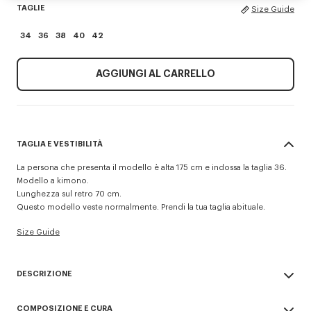
TAGLIE
Size Guide
34
36
38
40
42
AGGIUNGI AL CARRELLO
TAGLIA E VESTIBILITÀ
La persona che presenta il modello è alta 175 cm e indossa la taglia 36.
Modello a kimono.
Lunghezza sul retro 70 cm.
Questo modello veste normalmente. Prendi la tua taglia abituale.
Size Guide
DESCRIZIONE
Lana vergine e fodera in raso jacquard con monogramma.
COMPOSIZIONE E CURA
Due tasche a filetto e un taschino d'archivio a doppio filetto sul petto.