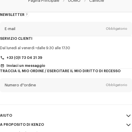
Pagina Principale
UOMO
Camicie
NEWSLETTER
Informazioni
sulla
newsletter
E-mail
Obbligatorio
SERVIZIO CLIENTI
Titolo
Obbligatorio
Dal lunedì al venerdì
dalle 9:30 alle 17:30
+33 (0)1 73 04 21 39
Inviaci un messaggio
TRACCIA IL MIO ORDINE / ESERCITARE IL MIO DIRITTO DI RECESSO
Cognome*
Obbligatorio
Numero d''ordine
Obbligatorio
Nome*
Obbligatorio
E-mail
Obbligatorio
AIUTO
+39
A PROPOSITO DI KENZO
Il mio account
INVIA