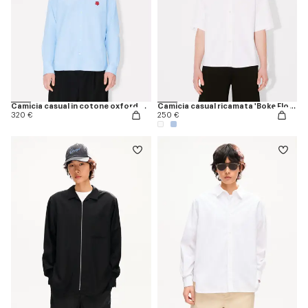
Camicia casual in cotone oxford con ricamo 'Boke Flower'
Camicia casual ricamata 'Boke Flower'
320 €
250 €