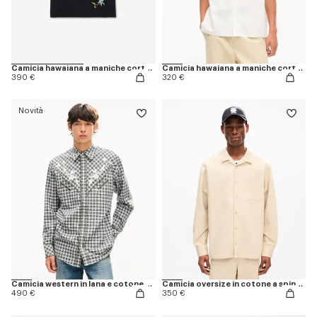
Camicia hawaiana a maniche corte in popeline di cotone 'KENZO Wildflower'
Camicia hawaiana a maniche corte in popeline di cotone 'KENZO Jumping Tiger'
390 €
320 €
Novità
Camicia western in lana e cotone con ricamo 'KENZO Wildflower'
Camicia oversize in cotone a spina di pesce 'KENZO Signature'
490 €
350 €