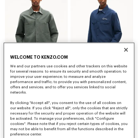
WELCOME TO KENZO.COM
Presto disponibile - Avvisami
We and our partners use cookies and other trackers on this website
Overshirt workwear in cotone jacquard 'Kenzogram'
Overshirt in twill di cotone con ricamo 'KENZO Varsity'
for several reasons: to ensure its security and smooth operation; to
490 €
390 €
improve your user experience; to measure and analyze
performance and traffic; to provide you with personalized content,
offers and services; and to offer you services linked to social
networks.
By clicking "Accept all", you consent to the use of all cookies on
our website. If you click "Reject all", only the cookies that are strictly
necessary for the security and proper operation of the website will
be activated. To manage your preferences, click "Configure
cookies". Please note that if you reject certain types of cookies, you
may not be able to benefit from all the functions described in the
preference center.