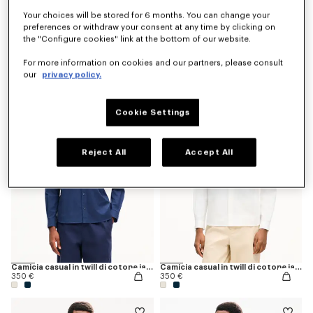
Your choices will be stored for 6 months. You can change your
preferences or withdraw your consent at any time by clicking on
the "Configure cookies" link at the bottom of our website.
Camicia hawaiana a maniche corte in popeline di cotone 'KENZO Loves’
Camicia casual a maniche corte in chambray lavato 'KENZO Loves'
For more information on cookies and our partners, please consult
320 €
350 €
our
privacy policy.
Novità
Novità
Cookie Settings
Reject All
Accept All
Camicia casual in twill di cotone jacquard 'Kenzogram'
Camicia casual in twill di cotone jacquard 'Kenzogram'
350 €
350 €