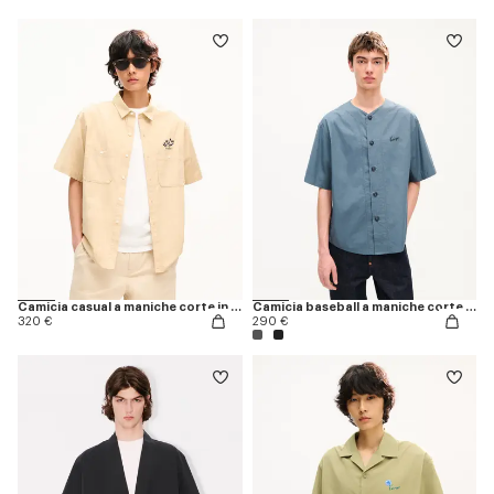
Camicia casual a maniche corte in cotone 'KENZO Sounds'
Camicia baseball a maniche corte in popeline di cotone 'KENZO Signature'
320 €
290 €