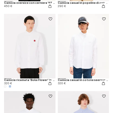
Camicia oversize con cerniera 'KENZO Signature'
Camicia casual in popeline di cotone
450 €
290 €
Camicia ricamata 'Boke Flower' in cotone oxford
Camicia casual in cotone seersucker 'KENZO Signature'
320 €
320 €