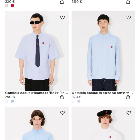
320 €
390 €
Camicia casual ricamata 'Boke Flower'
Camicia casual in cotone oxford con ricamo 'Boke Flower'
250 €
320 €