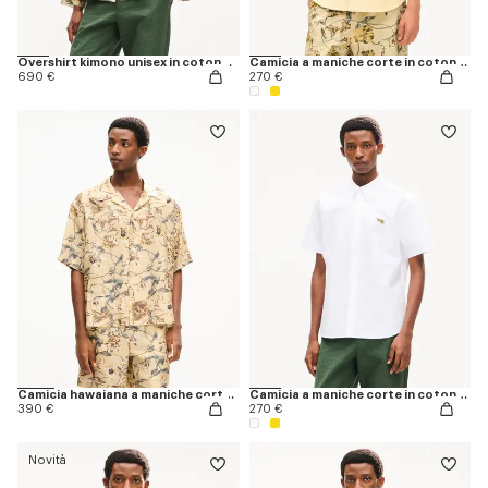
Overshirt kimono unisex in cotone e seta 'KENZO Wildflower'
Camicia a maniche corte in cotone Oxford con ricamo ‘KENZO Jumping Tiger’
690 €
270 €
Camicia hawaiana a maniche corte in seta 'KENZO Wildflower'
Camicia a maniche corte in cotone Oxford con ricamo ‘KENZO Jumping Tiger’
390 €
270 €
Novità