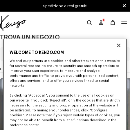
Skip to main content
Skip to footer content
Spedizione e resi gratuiti
Sito
ufficiale
TROVA UN NEGOZIO
KENZO
WELCOME TO KENZO.COM
Paese / Città / Codice postale
We and our partners use cookies and other trackers on this website
for several reasons: to ensure its security and smooth operation; to
Elenco di tutti i negozi
improve your user experience; to measure and analyze
NEGOZI NELLE VICINANZE
performance and traffic; to provide you with personalized content,
offers and services; and to offer you services linked to social
networks.
By clicking "Accept all", you consent to the use of all cookies on
our website. If you click "Reject all", only the cookies that are strictly
necessary for the security and proper operation of the website will
be activated. To manage your preferences, click "Configure
cookies". Please note that if you reject certain types of cookies, you
may not be able to benefit from all the functions described in the
preference center.