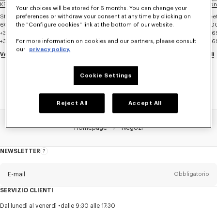
KENZO Roermond - Designer Outlet
KENZO London -
Your choices will be stored for 6 months. You can change your
preferences or withdraw your consent at any time by clicking on
Stadsweide 2
31 Bruton Stree
the "Configure cookies" link at the bottom of our website.
6041 TD
ROERMOND
W1J 6HH
LOND
+31 47 572 48 02
+44 207491846
For more information on cookies and our partners, please consult
+31 47 572 48 02
+44 207491846
our
privacy policy.
Vedi i dettagli
Oggi aperto fino alle 9:00:00 PM
Vedi i dettagli
Cookie Settings
Reject All
Accept All
Homepage
Negozi
NEWSLETTER
Informazioni
sulla
newsletter
E-mail
Obbligatorio
SERVIZIO CLIENTI
Titolo
Obbligatorio
Dal lunedì al venerdì
dalle 9:30 alle 17:30