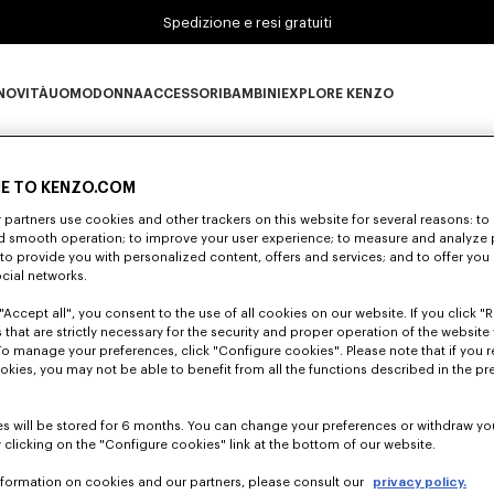
Spedizione e resi gratuiti
NOVITÀ
UOMO
DONNA
ACCESSORI
BAMBINI
EXPLORE KENZO
0 RISULTATI PER "NULL"
Novità subcategories
UOMO subcategories
DONNA subcategories
ACCESSORI subcategories
BAMBINI subcategories
EXPLORE KENZO subc
E TO KENZO.COM
partners use cookies and other trackers on this website for several reasons: to 
Sfortunatamente, la tua ricerca non ha dato alcun risultato
nd smooth operation; to improve your user experience; to measure and analyze
; to provide you with personalized content, offers and services; and to offer you
ocial networks.
"Accept all", you consent to the use of all cookies on our website. If you click "Re
 that are strictly necessary for the security and proper operation of the website 
To manage your preferences, click "Configure cookies". Please note that if you r
okies, you may not be able to benefit from all the functions described in the pr
s will be stored for 6 months. You can change your preferences or withdraw yo
 clicking on the "Configure cookies" link at the bottom of our website.
nformation on cookies and our partners, please consult our
privacy policy.