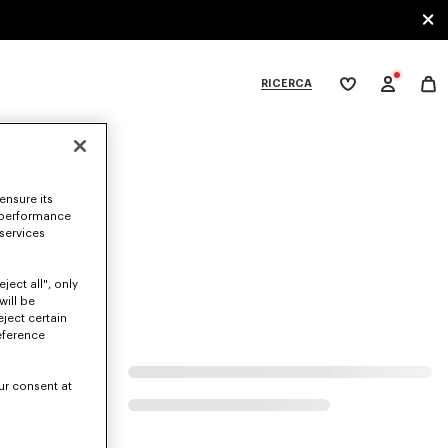
RICERCA
La
mia
lista
dei
ategories
desideri
ensure its
.
 performance
 services
ject all", only
will be
eject certain
eference
ur consent at