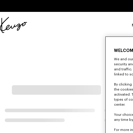
Skip to main content
Skip to footer content
Sito
ufficiale
KENZO
WELCOM
We and our 
security a
and traffic
linked to s
By clicking 
the cookies
activated. 
types of co
center.
Your choice
any time by
For more i