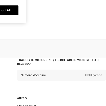
ept All
i da Nigo,
TRACCIA IL MIO ORDINE / ESERCITARE IL MIO DIRITTO DI
RECESSO
Numero d''ordine
Obbligatorio
E-mail
Obbligatorio
AIUTO