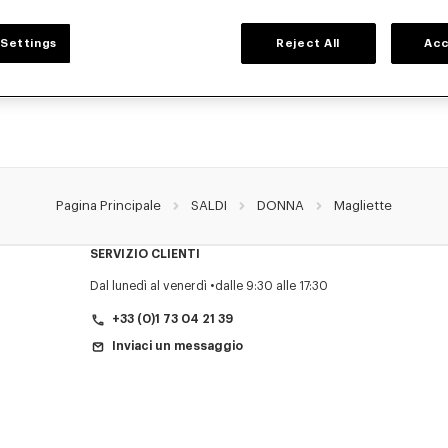
T-SHIRT DONNA
Settings
Reject All
Acc
 nostra collezione di t-shirt grafiche e i iconici polo KENZO per donna, immaginat
disponibili a prezzo ridotto per un periodo limitato.
Pagina Principale
SALDI
DONNA
Magliette
SERVIZIO CLIENTI
Dal lunedì al venerdì
dalle 9:30 alle 17:30
+33 (0)1 73 04 21 39
Inviaci un messaggio