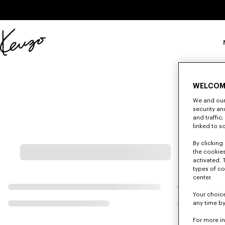
Skip to main content
Skip to footer content
Sito
ufficiale
KENZO
WELCOM
We and our 
security a
and traffic
linked to s
By clicking 
the cookies
activated. 
types of co
center.
Your choice
any time by
For more i