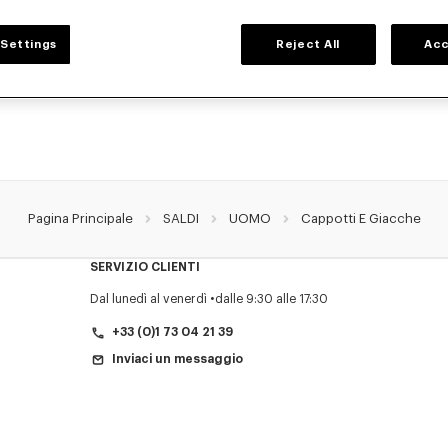
GIACCHE E CAPPOTTI UOMO
Settings
Reject All
Acc
cche e i cappotti KENZO per uomo, immaginate da Nigo, a prezzi ridotti per un t
bito, cappotti di lana, parka, giacche bomber, giacche a vento o giacche di pell
selezione di capi d'abbigliamento esterno ora.
Pagina Principale
SALDI
UOMO
Cappotti E Giacche
SERVIZIO CLIENTI
Dal lunedì al venerdì
dalle 9:30 alle 17:30
+33 (0)1 73 04 21 39
Inviaci un messaggio