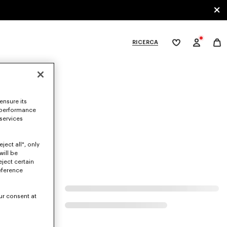
RICERCA
La
mia
lista
dei
ategories
desideri
ensure its
.
 performance
 services
ject all", only
will be
eject certain
eference
ur consent at