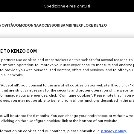
Spedizione e resi gratuiti
NOVITÀ
UOMO
DONNA
ACCESSORI
BAMBINI
EXPLORE KENZO
0 RISULTATI PER "NULL"
Novità subcategories
UOMO subcategories
DONNA subcategories
ACCESSORI subcategories
BAMBINI subcategories
EXPLORE KENZO subc
E TO KENZO.COM
partners use cookies and other trackers on this website for several reasons: to 
Sfortunatamente, la tua ricerca non ha dato alcun risultato
nd smooth operation; to improve your user experience; to measure and analyze
; to provide you with personalized content, offers and services; and to offer you
ocial networks.
"Accept all", you consent to the use of all cookies on our website. If you click "Re
 that are strictly necessary for the security and proper operation of the website 
To manage your preferences, click "Configure cookies". Please note that if you r
okies, you may not be able to benefit from all the functions described in the pr
s will be stored for 6 months. You can change your preferences or withdraw yo
 clicking on the "Configure cookies" link at the bottom of our website.
nformation on cookies and our partners, please consult our
privacy policy.