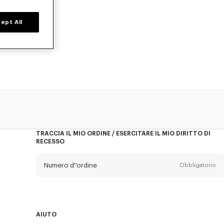
ept All
empo limitato.
e, esplora la
TRACCIA IL MIO ORDINE / ESERCITARE IL MIO DIRITTO DI
RECESSO
Numero d''ordine
Obbligatorio
E-mail
Obbligatorio
AIUTO