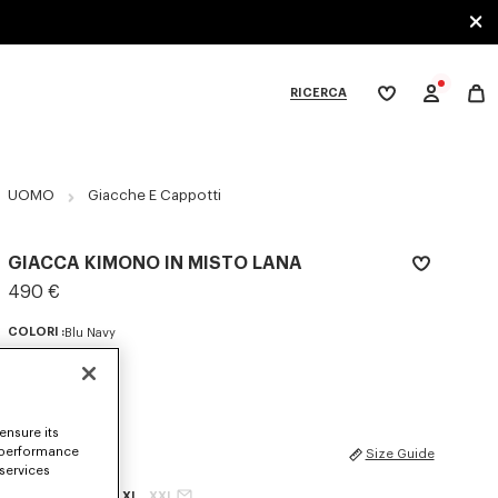
RICERCA
La
mia
lista
dei
ategories
desideri
UOMO
Giacche E Cappotti
GIACCA KIMONO IN MISTO LANA
490 €
COLORI :
Blu Navy
elezionato
ensure its
 performance
TAGLIE
Size Guide
 services
XS
S
M
L
XL
XXL