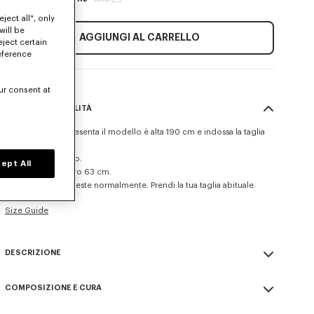
ject all", only
will be
AGGIUNGI AL CARRELLO
eject certain
eference
ur consent at
TAGLIA E VESTIBILITÀ
La persona che presenta il modello è alta 190 cm e indossa la taglia
M.
Vestibilità a kimono.
ept All
Lunghezza sul retro 63 cm.
Questo modello veste normalmente. Prendi la tua taglia abituale.
Size Guide
DESCRIZIONE
Giacca kimono.
COMPOSIZIONE E CURA
Viscosa lana riciclata.
Capo semifoderato.
Made in Romania