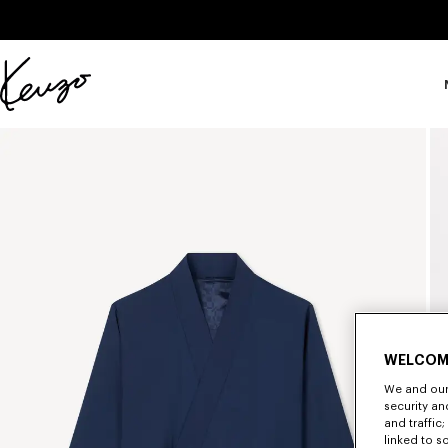
Skip to main content
Skip to footer content
Sito
ufficiale
KENZO
WELCOM
We and our 
security a
and traffic
linked to s