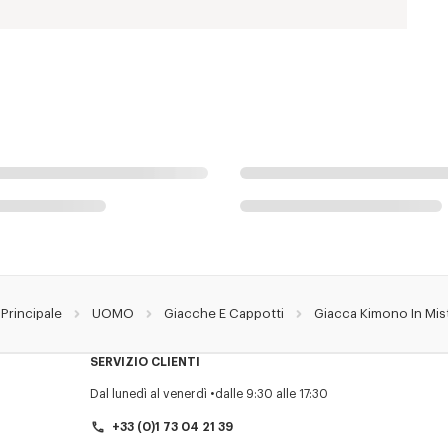
Principale
UOMO
Giacche E Cappotti
Giacca Kimono In Mis
SERVIZIO CLIENTI
Dal lunedì al venerdì
dalle 9:30 alle 17:30
+33 (0)1 73 04 21 39