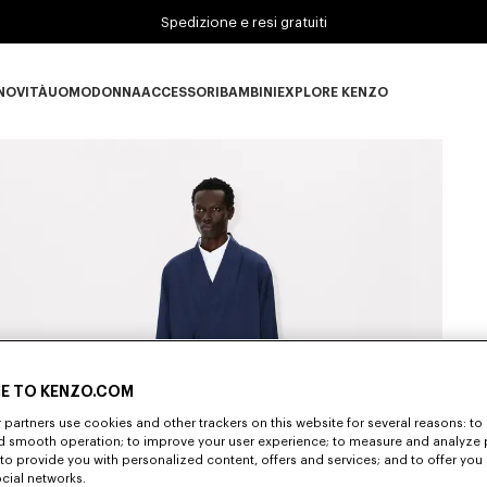
Spedizione e resi gratuiti
NOVITÀ
UOMO
DONNA
ACCESSORI
BAMBINI
EXPLORE KENZO
Novità subcategories
UOMO subcategories
DONNA subcategories
ACCESSORI subcategories
BAMBINI subcategories
EXPLORE KENZO subc
S
E TO KENZO.COM
partners use cookies and other trackers on this website for several reasons: to 
nd smooth operation; to improve your user experience; to measure and analyze
; to provide you with personalized content, offers and services; and to offer you
ocial networks.