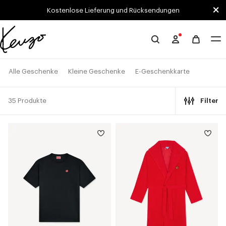
Skip to main content
Skip to footer content
Kostenlose Lieferung und Rücksendungen
Offizielle
KENZO-
Website
Alle Geschenke
Kleine Geschenke
E-Geschenkkarte
35 Produkte
Filter