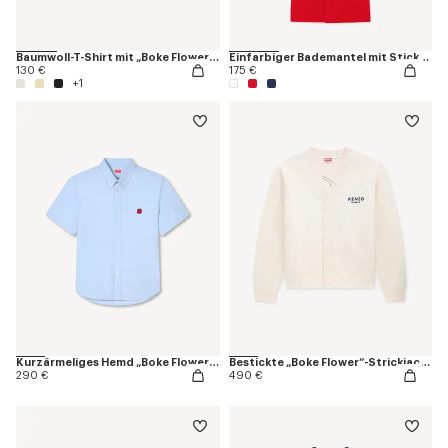
Baumwoll-T-Shirt mit „Boke Flower“-Stickerei
Einfarbiger Bademantel mit Stickerei „K Boke“
130 €
175 €
+1
Kurzärmeliges Hemd „Boke Flower“ aus Oxford-Baumwolle
Bestickte „Boke Flower“-Strickjacke aus Wolle
290 €
490 €