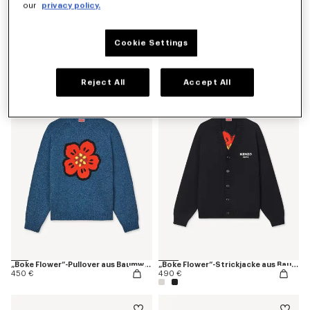
our
privacy policy.
Cookie Settings
Besticktes Sweatshirt „Boke Flower“ aus Baumwolle
Einfarbiger Bademantel mit Stickerei „K Boke“
250 €
175 €
Reject All
Accept All
„Boke Flower“-Pullover aus Baumwolle und Wolle
„Boke Flower“-Strickjacke aus Baumwolle und Wolle
450 €
490 €