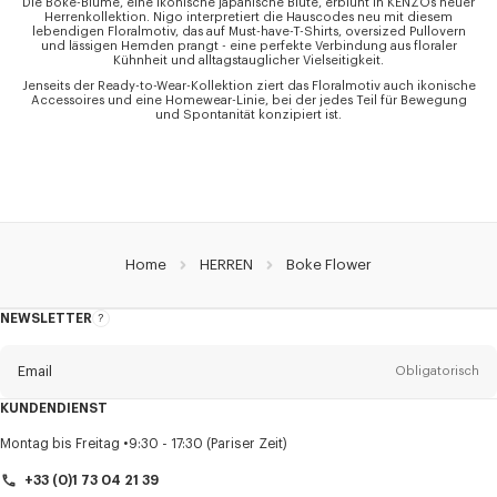
Die Boke-Blume, eine ikonische japanische Blüte, erblüht in KENZOs neuer
Herrenkollektion. Nigo interpretiert die Hauscodes neu mit diesem
lebendigen Floralmotiv, das auf Must-have-T-Shirts, oversized Pullovern
und lässigen Hemden prangt - eine perfekte Verbindung aus floraler
Kühnheit und alltagstauglicher Vielseitigkeit.
Jenseits der Ready-to-Wear-Kollektion ziert das Floralmotiv auch ikonische
Accessoires und eine Homewear-Linie, bei der jedes Teil für Bewegung
und Spontanität konzipiert ist.
Home
HERREN
Boke Flower
NEWSLETTER
Über
den
Newsletter
Email
Obligatorisch
KUNDENDIENST
Anrede
Obligatorisch
Montag bis Freitag
9:30 - 17:30 (Pariser Zeit)
+33 (0)1 73 04 21 39