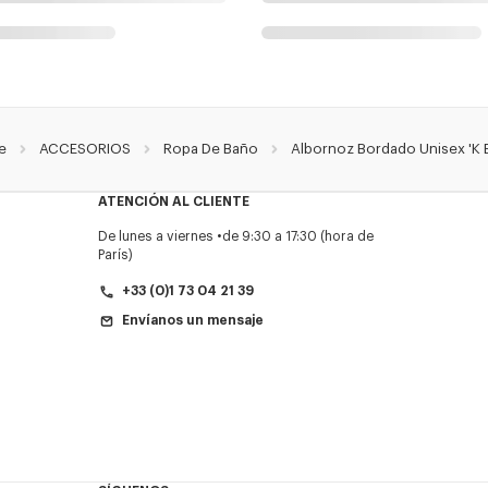
e
ACCESORIOS
Ropa De Baño
Albornoz Bordado Unisex 'K 
ATENCIÓN AL CLIENTE
De lunes a viernes
de 9:30 a 17:30 (hora de
París)
+33 (0)1 73 04 21 39
Envíanos un mensaje