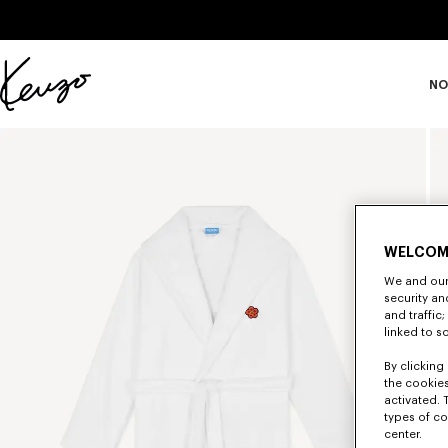
Skip to main content
Skip to footer content
NO
Página
oficial
de
KENZO
WELCOM
We and our 
security a
and traffic
linked to s
By clicking 
the cookies
activated. 
types of co
center.