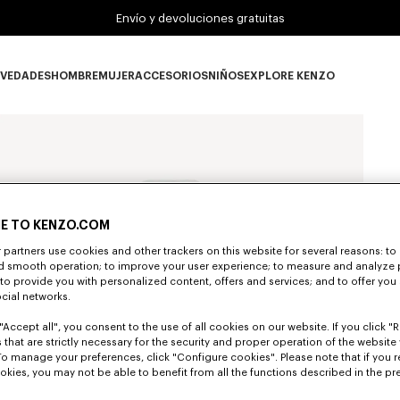
Envío y devoluciones gratuitas
VEDADES
HOMBRE
MUJER
ACCESORIOS
NIÑOS
EXPLORE KENZO
Novedades subcategories
HOMBRE subcategories
MUJER subcategories
ACCESORIOS subcategories
NIÑOS subcategories
EXPLORE KENZO su
E TO KENZO.COM
partners use cookies and other trackers on this website for several reasons: to 
nd smooth operation; to improve your user experience; to measure and analyze
; to provide you with personalized content, offers and services; and to offer you
ocial networks.
"Accept all", you consent to the use of all cookies on our website. If you click "Re
 that are strictly necessary for the security and proper operation of the website 
To manage your preferences, click "Configure cookies". Please note that if you r
okies, you may not be able to benefit from all the functions described in the pr