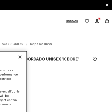
BUSCAR
Mi
lista
de
deseos
bcategories
ACCESORIOS
Ropa De Baño
ALBORNOZ BORDADO UNISEX 'K BOKE'
€175
ensure its
COLORES :
 performance
Blanco
 services
Seleccionado
ject all", only
will be
eject certain
TALLAS
eference
S
M
L
XL