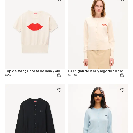
Top de manga corta de lana y algodón 'KENZO Loves'
Cárdigan de lana y algodón bordado 'KENZO Loves'
€290
€390