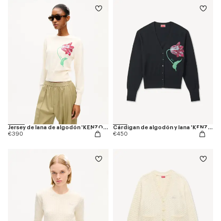
Jersey de lana de algodón 'KENZO Tulip'
Cárdigan de algodón y lana 'KENZO Tulip'
€390
€450