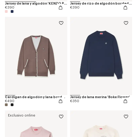
Jersey de lana y algodón 'KENZO Paris Chainstitch'
Jersey de rizo de algodón bordada 'KENZO Tulip'
€390
€390
Cárdigan de algodón y lana bordado 'Boke Flower 2.0'
Jersey de lana merina 'Boke Flower'
€490
€350
Exclusivo online