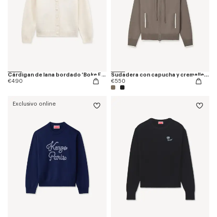
Cárdigan de lana bordado 'Boke Flower'
Sudadera con capucha y cremallera de lana y algodón bordada 'Boke Flower 2.0'
€490
€550
Exclusivo online