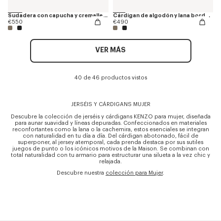
Sudadera con capucha y cremallera de lana y algodón bordada 'Boke Flower 2.0'
Cárdigan de algodón y lana bordado 'Boke Flower 2.0'
€550
€490
VER MÁS
40 de 46 productos vistos
JERSÉIS Y CÁRDIGANS MUJER
Descubre la colección de jerséis y cárdigans KENZO para mujer, diseñada
para aunar suavidad y líneas depuradas. Confeccionados en materiales
reconfortantes como la lana o la cachemira, estos esenciales se integran
con naturalidad en tu día a día. Del cárdigan abotonado, fácil de
superponer, al jersey atemporal, cada prenda destaca por sus sutiles
juegos de punto o los icónicos motivos de la Maison. Se combinan con
total naturalidad con tu armario para estructurar una silueta a la vez chic y
relajada.
Descubre nuestra
colección para Mujer
.