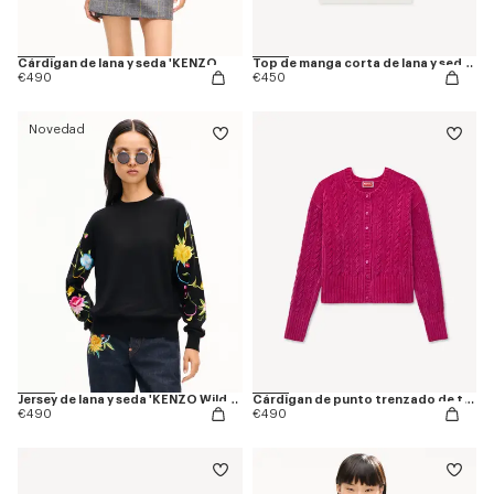
Cárdigan de lana y seda 'KENZO Wildflower'
Top de manga corta de lana y seda 'KENZO Wildflower'
€490
€450
Novedad
Jersey de lana y seda 'KENZO Wildflower'
Cárdigan de punto trenzado de terciopelo
€490
€490