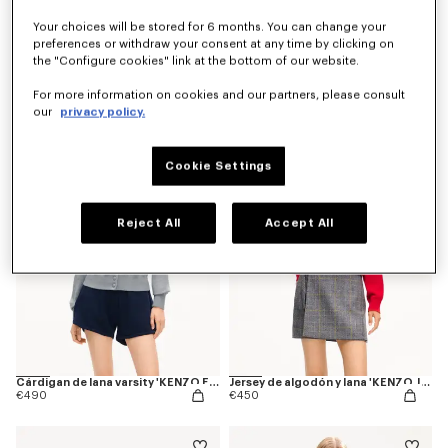
Your choices will be stored for 6 months. You can change your
preferences or withdraw your consent at any time by clicking on
the "Configure cookies" link at the bottom of our website.
Cárdigan 'KENZO Varsity'
Cárdigan de punto de algodón con cremallera 'Kenzogram'
€450
€450
For more information on cookies and our partners, please consult
our
privacy policy.
Novedad
Cookie Settings
Reject All
Accept All
Cárdigan de lana varsity 'KENZO Eiffel Tower Design'
Jersey de algodón y lana 'KENZO Jumping Tiger'
€490
€450