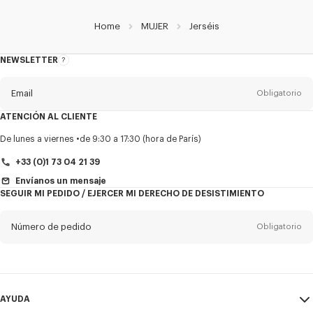
Home
MUJER
Jerséis
NEWSLETTER
Acerca
del
boletín
Email
Obligatorio
ATENCIÓN AL CLIENTE
Título
Obligatorio
De lunes a viernes
de 9:30 a 17:30 (hora de París)
+33 (0)1 73 04 21 39
Envíanos un mensaje
SEGUIR MI PEDIDO / EJERCER MI DERECHO DE DESISTIMIENTO
Nombre*
Obligatorio
Número de pedido
Obligatorio
Appelido*
Obligatorio
Email
Obligatorio
AYUDA
+34