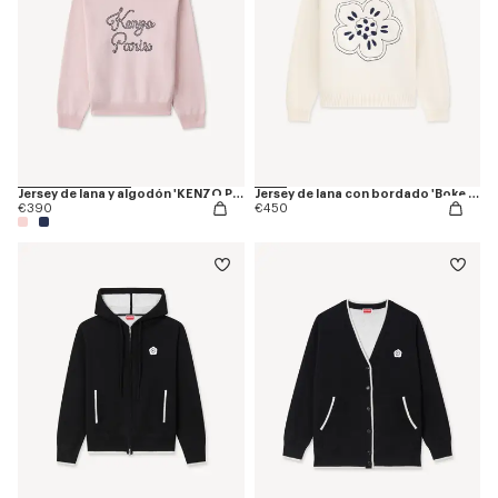
Jersey de lana y algodón 'KENZO Paris Chainstitch'
Jersey de lana con bordado 'Boke Flower'
€390
€450