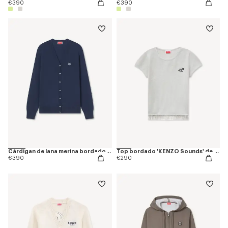
€390
€390
Cárdigan de lana merina bordado 'Boke Flower'
Top bordado 'KENZO Sounds' de algodón y lino
€390
€290