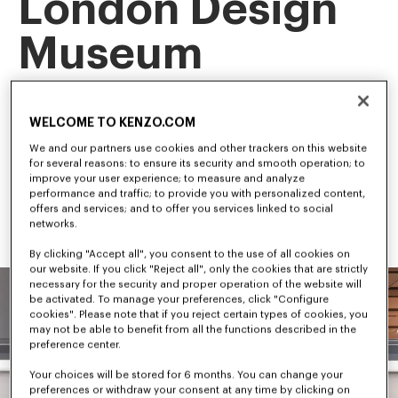
London Design
Museum
Esta exposición histórica es la primera retrospectiva de nuestro 
director artístico, NIGO, y recorre su trayectoria y evolución 
WELCOME TO KENZO.COM
creativa.
Como uno de los primeros en tender un puente entre el 
We and our partners use cookies and other trackers on this website
streetwear y la moda de lujo, NIGO ha dado forma a algunas de 
for several reasons: to ensure its security and smooth operation; to
las tendencias más influyentes de la cultura contemporánea.
improve your user experience; to measure and analyze
performance and traffic; to provide you with personalized content,
offers and services; and to offer you services linked to social
networks.
By clicking "Accept all", you consent to the use of all cookies on
our website. If you click "Reject all", only the cookies that are strictly
necessary for the security and proper operation of the website will
be activated. To manage your preferences, click "Configure
cookies". Please note that if you reject certain types of cookies, you
may not be able to benefit from all the functions described in the
preference center.
Your choices will be stored for 6 months. You can change your
preferences or withdraw your consent at any time by clicking on