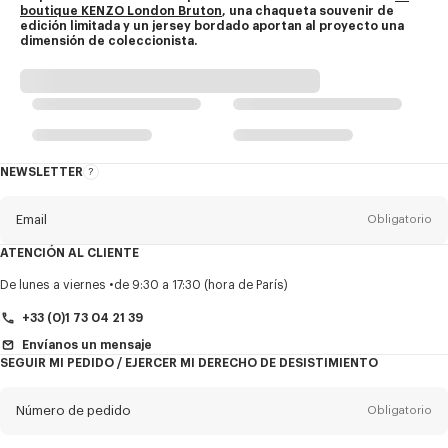
boutique KENZO London Bruton
, una chaqueta souvenir de 
edición limitada y un jersey bordado aportan al proyecto una 
dimensión de coleccionista.
NEWSLETTER
Acerca
del
boletín
Email
Obligatorio
ATENCIÓN AL CLIENTE
Título
Obligatorio
De lunes a viernes
de 9:30 a 17:30 (hora de París)
+33 (0)1 73 04 21 39
Envíanos un mensaje
SEGUIR MI PEDIDO / EJERCER MI DERECHO DE DESISTIMIENTO
Nombre*
Obligatorio
Número de pedido
Obligatorio