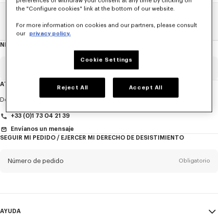
preferences or withdraw your consent at any time by clicking on
the "Configure cookies" link at the bottom of our website.
Home
MUJER
Corbatas
For more information on cookies and our partners, please consult
our
privacy policy.
NEWSLETTER
Acerca
del
boletín
Cookie Settings
Email
Obligatorio
ATENCIÓN AL CLIENTE
Reject All
Accept All
Título
Obligatorio
De lunes a viernes
de 9:30 a 17:30 (hora de París)
+33 (0)1 73 04 21 39
Envíanos un mensaje
SEGUIR MI PEDIDO / EJERCER MI DERECHO DE DESISTIMIENTO
Nombre*
Obligatorio
Número de pedido
Obligatorio
Appelido*
Obligatorio
Email
Obligatorio
AYUDA