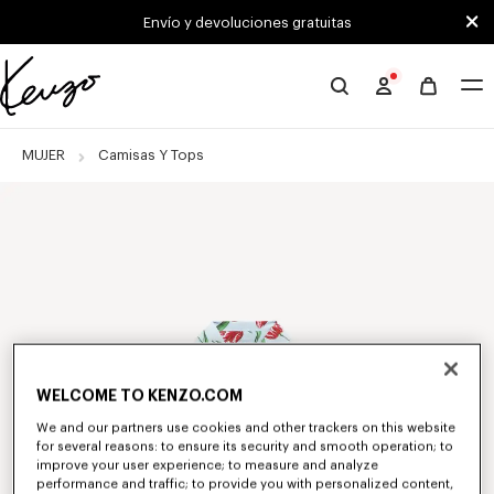
Skip to main content
Skip to footer content
Envío y devoluciones gratuitas
Página
oficial
de
MUJER
Camisas Y Tops
KENZO
WELCOME TO KENZO.COM
We and our partners use cookies and other trackers on this website
for several reasons: to ensure its security and smooth operation; to
improve your user experience; to measure and analyze
performance and traffic; to provide you with personalized content,