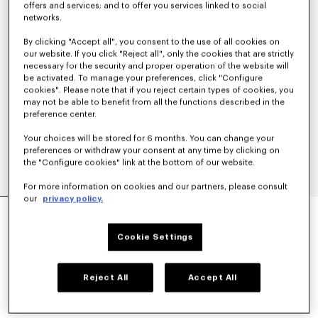
offers and services; and to offer you services linked to social
networks.
By clicking "Accept all", you consent to the use of all cookies on
our website. If you click "Reject all", only the cookies that are strictly
necessary for the security and proper operation of the website will
be activated. To manage your preferences, click "Configure
cookies". Please note that if you reject certain types of cookies, you
may not be able to benefit from all the functions described in the
preference center.
Your choices will be stored for 6 months. You can change your
preferences or withdraw your consent at any time by clicking on
the "Configure cookies" link at the bottom of our website.
For more information on cookies and our partners, please consult
our
privacy policy.
CAMISA DE MANGA CORTA DE POPELÍN DE
ALGODÓN 'KENZO TULIP'
€320
Cookie Settings
COLORES :
Azul Claro
Reject All
Accept All
Seleccionado