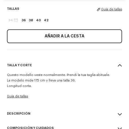
TALLAS
Guía de tallas
34
36
38
40
42
AÑADIR A LA CESTA
TALLA Y CORTE
Questo modello veste normalmente. Prendi la tua taglia abituale.
La modelo mide 175 cm y lleva una talla 36.
Longitud corta.
Guía de tallas
DESCRIPCIÓN
Camisa de manga corta 'KENZO Tulip'.
COMPOSICIÓN Y CUIDADOS
Popelín de algodón.