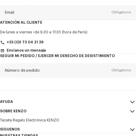
del
boletín
Email
Obligatorio
ATENCIÓN AL CLIENTE
Título
Obligatorio
De lunes a viernes
de 9:30 a 17:30 (hora de París)
+33 (0)1 73 04 21 39
Envíanos un mensaje
SEGUIR MI PEDIDO / EJERCER MI DERECHO DE DESISTIMIENTO
Nombre*
Obligatorio
Número de pedido
Obligatorio
Appelido*
Obligatorio
Email
Obligatorio
AYUDA
+34
SOBRE KENZO
Mi Cuenta
ENVIAR
Tarjeta Regalo Electrónica KENZO
Guía de tallas
Condiciones de venta
Deseo recibir comunicaciones sobre los productos, servicios y
Preguntas frecuentes
SÍGUENOS
Aviso Legal y Condiciones de uso
eventos de KENZO, que pueden ser personalizados, especialmente en
NUESTRAS TIENDAS