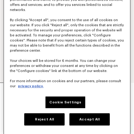
offers and services; and to offer you services linked to social
networks.
By clicking "Accept all", you consent to the use of all cookies on
our website. If you click "Reject all", only the cookies that are strictly
necessary for the security and proper operation of the website will
be activated. To manage your preferences, click "Configure
cookies". Please note that if you reject certain types of cookies, you
may not be able to benefit from all the functions described in the
preference center.
Your choices will be stored for 6 months. You can change your
preferences or withdraw your consent at any time by clicking on
the "Configure cookies" link at the bottom of our website.
For more information on cookies and our partners, please consult
CAMISA HAWAIANA DE MANGA CORTA DE
our
privacy policy.
ALGODÓN 'KENZO TULIP'
€320
Cookie Settings
COLORES :
Blanco Hueso
Reject All
Accept All
Seleccionado