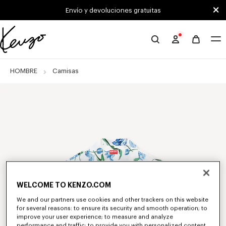
Skip to main content
Skip to footer content
Envío y devoluciones gratuitas
Página
oficial
de
HOMBRE
Camisas
KENZO
WELCOME TO KENZO.COM
We and our partners use cookies and other trackers on this website
for several reasons: to ensure its security and smooth operation; to
improve your user experience; to measure and analyze
performance and traffic; to provide you with personalized content,