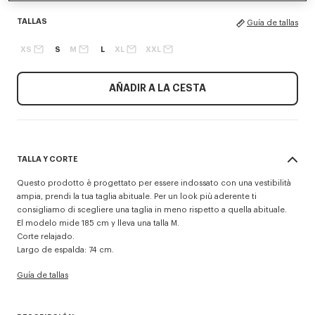
TALLAS
Guía de tallas
XS
S
M
L
XL
XXL
AÑADIR A LA CESTA
TALLA Y CORTE
Questo prodotto è progettato per essere indossato con una vestibilità
ampia, prendi la tua taglia abituale. Per un look più aderente ti
consigliamo di scegliere una taglia in meno rispetto a quella abituale.
El modelo mide 185 cm y lleva una talla M.
Corte relajado.
Largo de espalda: 74 cm.
Guía de tallas