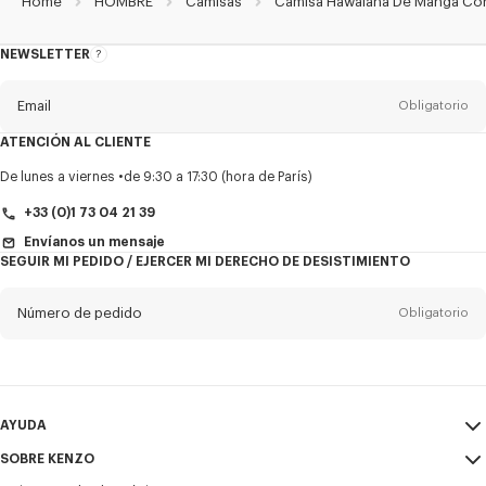
Home
HOMBRE
Camisas
Camisa Hawaiana De Manga Cort
NEWSLETTER
Acerca
del
boletín
Email
Obligatorio
ATENCIÓN AL CLIENTE
Título
Obligatorio
De lunes a viernes
de 9:30 a 17:30 (hora de París)
+33 (0)1 73 04 21 39
Envíanos un mensaje
SEGUIR MI PEDIDO / EJERCER MI DERECHO DE DESISTIMIENTO
Nombre*
Obligatorio
Número de pedido
Obligatorio
Appelido*
Obligatorio
Email
Obligatorio
AYUDA
+34
SOBRE KENZO
Mi Cuenta
ENVIAR