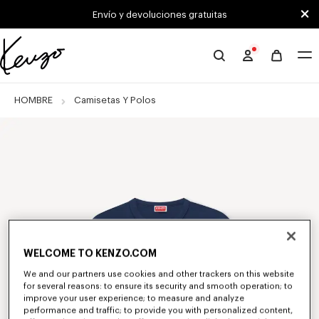
Skip to main content
Skip to footer content
Envío y devoluciones gratuitas
Página
oficial
de
HOMBRE
Camisetas Y Polos
KENZO
WELCOME TO KENZO.COM
We and our partners use cookies and other trackers on this website
for several reasons: to ensure its security and smooth operation; to
improve your user experience; to measure and analyze
performance and traffic; to provide you with personalized content,