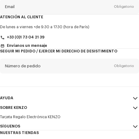
Email
Obligatorio
ATENCIÓN AL CLIENTE
Título
Obligatorio
De lunes a viernes
de 9:30 a 17:30 (hora de París)
+33 (0)1 73 04 21 39
Envíanos un mensaje
SEGUIR MI PEDIDO / EJERCER MI DERECHO DE DESISTIMIENTO
Nombre*
Obligatorio
Número de pedido
Obligatorio
Appelido*
Obligatorio
Email
Obligatorio
AYUDA
+34
SOBRE KENZO
Mi Cuenta
ENVIAR
Tarjeta Regalo Electrónica KENZO
Guía de tallas
Condiciones de venta
Deseo recibir comunicaciones sobre los productos, servicios y
Preguntas frecuentes
SÍGUENOS
Aviso Legal y Condiciones de uso
eventos de KENZO, que pueden ser personalizados, especialmente en
NUESTRAS TIENDAS
las redes sociales y otras plataformas. Los píxeles de seguimiento se
Política de privacidad
Instagram
incrustan en los correos electrónicos con fines de análisis, estadísticas