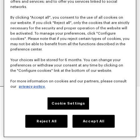
offers and services; and to offer you services linked to social
networks.
By clicking "Accept all", you consent to the use of all cookies on
our website. If you click "Reject all", only the cookies that are strictly
necessary for the security and proper operation of the website will
be activated. To manage your preferences, click "Configure
cookies". Please note that if you reject certain types of cookies, you
may not be able to benefit from all the functions described in the
preference center.
Your choices will be stored for 6 months. You can change your
preferences or withdraw your consent at any time by clicking on
the "Configure cookies" link at the bottom of our website.
For more information on cookies and our partners, please consult
our
privacy policy.
CAMISETA DE ALGODÓN 'KENZO TULIP'
€170
Cookie Settings
COLORES :
Negro Azulado
Reject All
Accept All
Seleccionado