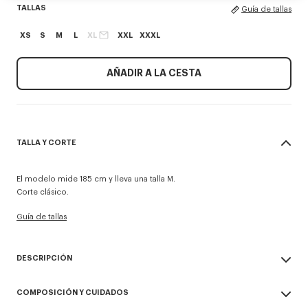
TALLAS
Guía de tallas
XS
S
M
L
XL
XXL
XXXL
AÑADIR A LA CESTA
TALLA Y CORTE
El modelo mide 185 cm y lleva una talla M.
Corte clásico.
Guía de tallas
DESCRIPCIÓN
Camiseta 'KENZO Tulip'.
COMPOSICIÓN Y CUIDADOS
Punto jersey sencillo para una sensación cómoda y un peso de
entretiempo.