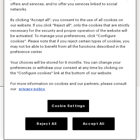
offers and services; and to offer you services linked to social
networks.
By clicking "Accept all", you consent to the use of all cookies on
our website. If you click "Reject all", only the cookies that are strictly
necessary for the security and proper operation of the website will
be activated. To manage your preferences, click "Configure
cookies". Please note that if you reject certain types of cookies, you
may not be able to benefit from all the functions described in the
preference center.
Your choices will be stored for 6 months. You can change your
preferences or withdraw your consent at any time by clicking on
the "Configure cookies" link at the bottom of our website.
For more information on cookies and our partners, please consult
our
privacy policy.
CHAQUETA UTILITARIA UNISEX DE DENIM
JAPONÉS 'KENZO SIGNATURE'
€650
Cookie Settings
COLORES :
Medium Stone Blue Denim
Reject All
Accept All
Seleccionado