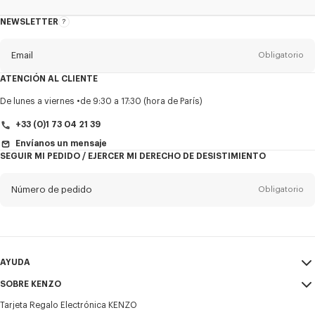
NEWSLETTER
Acerca
del
boletín
Email
Obligatorio
ATENCIÓN AL CLIENTE
Título
Obligatorio
De lunes a viernes
de 9:30 a 17:30 (hora de París)
+33 (0)1 73 04 21 39
Envíanos un mensaje
SEGUIR MI PEDIDO / EJERCER MI DERECHO DE DESISTIMIENTO
Nombre*
Obligatorio
Número de pedido
Obligatorio
Appelido*
Obligatorio
Email
Obligatorio
AYUDA
+34
SOBRE KENZO
Mi Cuenta
ENVIAR
Tarjeta Regalo Electrónica KENZO
Guía de tallas
Condiciones de venta