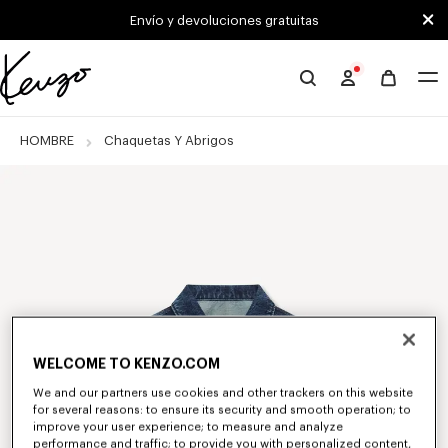
Skip to main content
Skip to footer content
Envío y devoluciones gratuitas
Página
oficial
de
HOMBRE
Chaquetas Y Abrigos
KENZO
WELCOME TO KENZO.COM
We and our partners use cookies and other trackers on this website
for several reasons: to ensure its security and smooth operation; to
improve your user experience; to measure and analyze
performance and traffic; to provide you with personalized content,