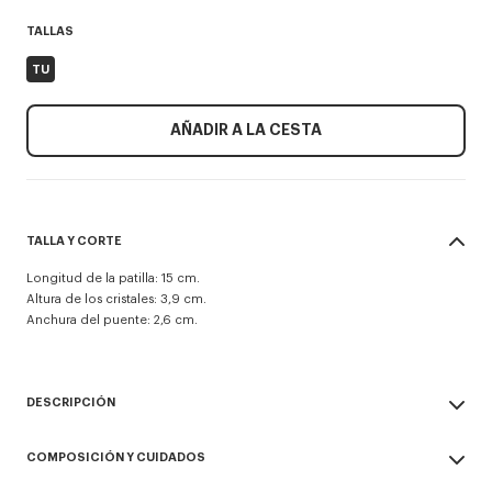
TALLAS
TU
AÑADIR A LA CESTA
TALLA Y CORTE
Longitud de la patilla: 15 cm.
Altura de los cristales: 3,9 cm.
Anchura del puente: 2,6 cm.
DESCRIPCIÓN
Gafas de sol unisex 'Lucky me'.
COMPOSICIÓN Y CUIDADOS
Protección UV: 1.
Par de gafas de sol con lentes de colores que cuentan con un sistema