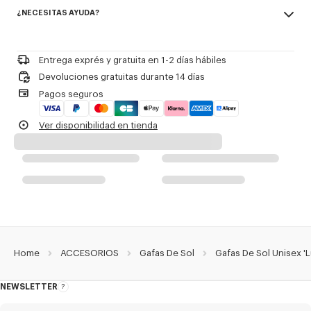
Made in China
de doble lente. Incluye una lente pivotante en el lateral que se abre o se
¿NECESITAS AYUDA?
100% metal
cierra con una rotación lateral.
Colección gafas Primavera-Verano 2026.
Please call us on
+33 (0)1 73 04 21 39
or contact us by
e-mail
.
Referencia Del Producto:
LG517U16YSUN.AG.TU
Entrega exprés y gratuita en 1-2 días hábiles
Devoluciones gratuitas durante 14 días
Pagos seguros
Ver disponibilidad en tienda
Home
ACCESORIOS
Gafas De Sol
Gafas De Sol Unisex '
NEWSLETTER
Acerca
del
boletín