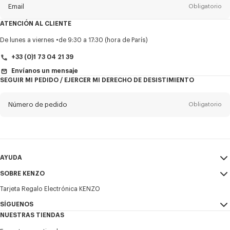
Email
Obligatorio
ATENCIÓN AL CLIENTE
Título
Obligatorio
De lunes a viernes
de 9:30 a 17:30 (hora de París)
+33 (0)1 73 04 21 39
Envíanos un mensaje
SEGUIR MI PEDIDO / EJERCER MI DERECHO DE DESISTIMIENTO
Nombre*
Obligatorio
Número de pedido
Obligatorio
Appelido*
Obligatorio
Email
Obligatorio
AYUDA
+34
SOBRE KENZO
Mi Cuenta
ENVIAR
Tarjeta Regalo Electrónica KENZO
Guía de tallas
Condiciones de venta
Deseo recibir comunicaciones sobre los productos, servicios y
Preguntas frecuentes
SÍGUENOS
Aviso Legal y Condiciones de uso
eventos de KENZO, que pueden ser personalizados, especialmente en
NUESTRAS TIENDAS
las redes sociales y otras plataformas. Los píxeles de seguimiento se
Política de privacidad
Instagram
incrustan en los correos electrónicos con fines de análisis, estadísticas