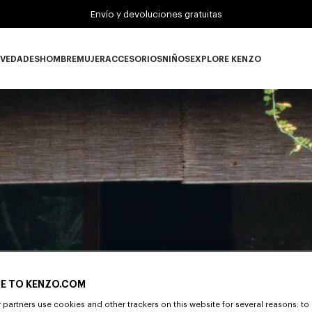
Envío y devoluciones gratuitas
VEDADES
HOMBRE
MUJER
ACCESORIOS
NIÑOS
EXPLORE KENZO
Novedades subcategories
HOMBRE subcategories
MUJER subcategories
ACCESORIOS subcategories
NIÑOS subcategories
EXPLORE KENZO su
E TO KENZO.COM
026
partners use cookies and other trackers on this website for several reasons: to 