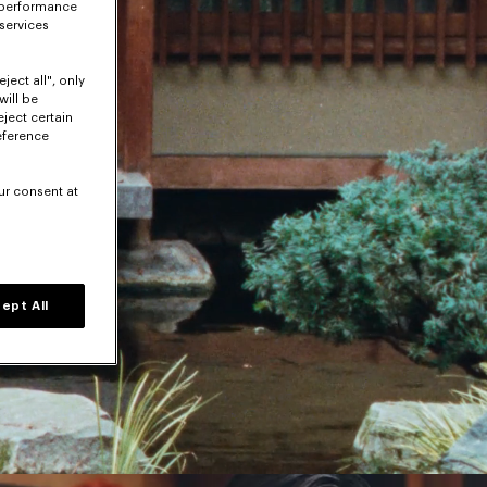
 performance
 services
ject all", only
will be
eject certain
eference
ur consent at
ept All