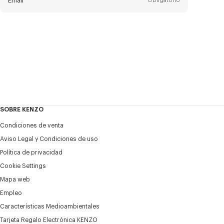
Email
Obligatorio
Título
Obligatorio
Estado civil*
Nombre*
Obligatorio
SOBRE KENZO
Appelido*
Obligatorio
Condiciones de venta
Aviso Legal y Condiciones de uso
Política de privacidad
+34
Cookie Settings
Mapa web
Deseo recibir comunicaciones sobre los productos,
Empleo
servicios y eventos de KENZO, que pueden ser
personalizados, especialmente en las redes sociales y otras
Características Medioambientales
plataformas. Los píxeles de seguimiento se incrustan en los
Tarjeta Regalo Electrónica KENZO
correos electrónicos con fines de análisis, estadísticas y