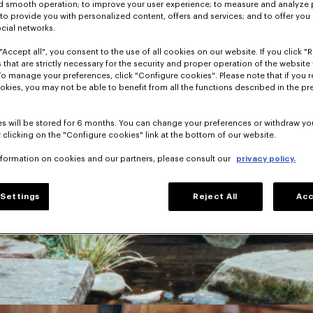
nd smooth operation; to improve your user experience; to measure and analyze
s
; to provide you with personalized content, offers and services; and to offer you
ocial networks.
"Accept all", you consent to the use of all cookies on our website. If you click "Re
 that are strictly necessary for the security and proper operation of the website 
To manage your preferences, click "Configure cookies". Please note that if you r
okies, you may not be able to benefit from all the functions described in the pr
s will be stored for 6 months. You can change your preferences or withdraw yo
 clicking on the "Configure cookies" link at the bottom of our website.
nformation on cookies and our partners, please consult our
privacy policy.
Settings
Reject All
Acc