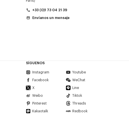
París)
+33 (0)1 73 04 21 39
Envíanos un mensaje
SÍGUENOS
Instagram
Youtube
Facebook
WeChat
X
Line
Weibo
Tiktok
Pinterest
Threads
Kakaotalk
Redbook