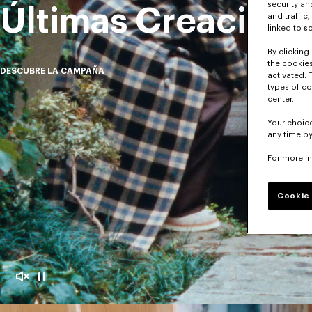
security a
Últimas Creacione
and traffic
linked to s
By clicking 
the cookies
DESCUBRE LA CAMPAÑA
activated. 
types of co
center.
Your choice
any time by
For more i
Cookie 
Mudo
Pausa