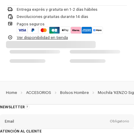
No limpiar en seco
Un bolsillo exterior con cremallera en la parte delantera.
No planchar
Un bolsillo interior con cremallera.
Entrega exprés y gratuita en 1-2 días hábiles
No secar
Dos bolsillos interiores planos con cierre de velcro.
Devoluciones gratuitas durante 14 días
No secar en secadora
Una trabilla interior para sujetar una botella.
Pagos seguros
No lavar
Firma 'KENZO Archive' bordada.
No limpiar en húmedo
Tiradores de cremallera grabados a doble cara con la firma 'KENZO
Ver disponibilidad en tienda
Archive'.
Para llevar como mochila.
Referencia Del Producto:
FG68SA403F02.50.TU
Home
ACCESORIOS
Bolsos Hombre
Mochila 'KENZO Sig
NEWSLETTER
Acerca
del
boletín
Email
Obligatorio
ATENCIÓN AL CLIENTE