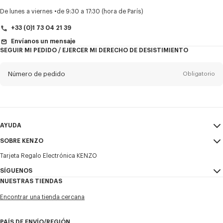
Título
Obligatorio
De lunes a viernes
de 9:30 a 17:30 (hora de París)
+33 (0)1 73 04 21 39
Envíanos un mensaje
SEGUIR MI PEDIDO / EJERCER MI DERECHO DE DESISTIMIENTO
Nombre*
Obligatorio
Número de pedido
Obligatorio
Appelido*
Obligatorio
Email
Obligatorio
AYUDA
+34
SOBRE KENZO
Mi Cuenta
ENVIAR
Tarjeta Regalo Electrónica KENZO
Guía de tallas
Condiciones de venta
Deseo recibir comunicaciones sobre los productos, servicios y
Preguntas frecuentes
SÍGUENOS
Aviso Legal y Condiciones de uso
eventos de KENZO, que pueden ser personalizados, especialmente en
NUESTRAS TIENDAS
las redes sociales y otras plataformas. Los píxeles de seguimiento se
Política de privacidad
Instagram
incrustan en los correos electrónicos con fines de análisis, estadísticas
Encontrar una tienda cercana
y para ofrecerle contenido personalizado. (Puedo darme de baja en
Cookie Settings
Youtube
cualquier momento) :
Mapa web
Facebook
PAÍS DE ENVÍO/REGIÓN