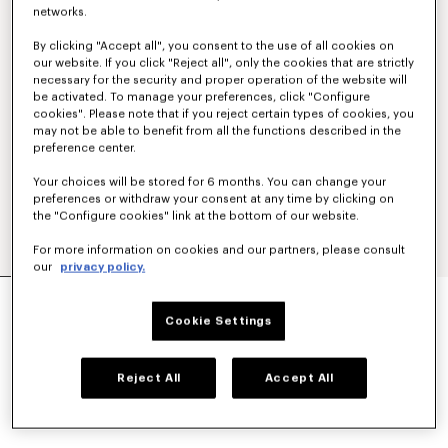
networks.
By clicking "Accept all", you consent to the use of all cookies on
our website. If you click "Reject all", only the cookies that are strictly
necessary for the security and proper operation of the website will
be activated. To manage your preferences, click "Configure
cookies". Please note that if you reject certain types of cookies, you
may not be able to benefit from all the functions described in the
preference center.
Your choices will be stored for 6 months. You can change your
preferences or withdraw your consent at any time by clicking on
the "Configure cookies" link at the bottom of our website.
For more information on cookies and our partners, please consult
our
privacy policy.
MOCHILA 'KENZO SIGNATURE'
€290
Cookie Settings
COLORES :
Caqui
Reject All
Accept All
Seleccionado