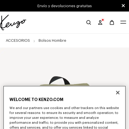
Skip to main content
Skip to footer content
Envío y devoluciones gratuitas
Página
oficial
de
ACCESORIOS
Bolsos Hombre
KENZO
WELCOME TO KENZO.COM
We and our partners use cookies and other trackers on this website
for several reasons: to ensure its security and smooth operation; to
improve your user experience; to measure and analyze
performance and traffic; to provide you with personalized content,
offers and services; and to offer you services linked to social