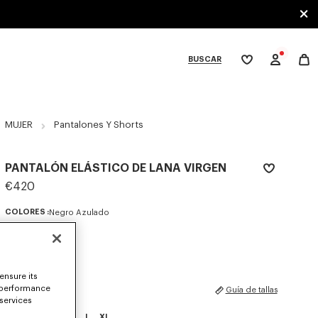
BUSCAR
Mi
lista
de
deseos
bcategories
MUJER
Pantalones Y Shorts
PANTALÓN ELÁSTICO DE LANA VIRGEN
€420
COLORES :
Negro Azulado
Seleccionado
ensure its
 performance
TALLAS
Guía de tallas
 services
XS
S
M
L
XL