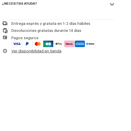
jacquard elástico en la cintura.
¿NECESITAS AYUDA?
100% virgin wool
Pantalón elástico.
No utilizar blanqueador
Un pliegue en la parte delantera realza el estilo sartorial.
Please call us on
+33 (0)1 73 04 21 39
or contact us by
e-mail
.
Limpieza profesional en seco suave en hidrocarburos
Dos bolsillos laterales y dos bolsillos traseros de sastrería.
Planchar a baja temperatura
Logotipo de la firma KENZO de jacquard en la cintura elástica.
Entrega exprés y gratuita en 1-2 días hábiles
Secado al aire libre a la sombra
Devoluciones gratuitas durante 14 días
No secar en secadora
Referencia Del Producto:
FG62PA3149TV.79
Pagos seguros
No lavar
No limpiar en húmedo
Ver disponibilidad en tienda