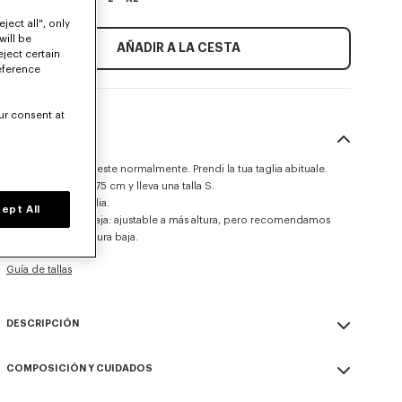
ject all", only
will be
AÑADIR A LA CESTA
eject certain
eference
ur consent at
TALLA Y CORTE
Questo modello veste normalmente. Prendi la tua taglia abituale.
La modelo mide 175 cm y lleva una talla S.
Pernera recta amplia.
ept All
Cintura regular - baja: ajustable a más altura, pero recomendamos
llevarlo con la cintura baja.
Guía de tallas
DESCRIPCIÓN
Confeccionado según los más altos estándares de calidad, este
COMPOSICIÓN Y CUIDADOS
pantalón recto de lana virgen presenta una raya delantera que
estructura la silueta. La pieza se realza con una firma Kenzo en
Made in Rumania