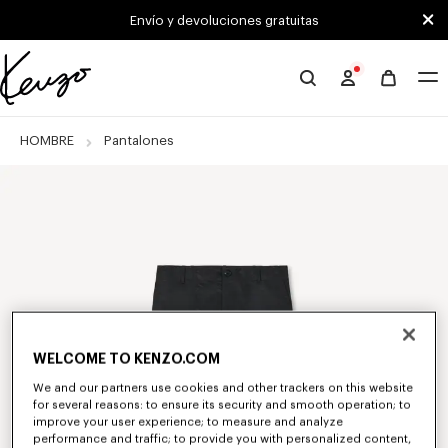
Skip to main content
Skip to footer content
Envío y devoluciones gratuitas
Página
oficial
de
HOMBRE
Pantalones
KENZO
WELCOME TO KENZO.COM
We and our partners use cookies and other trackers on this website
for several reasons: to ensure its security and smooth operation; to
improve your user experience; to measure and analyze
performance and traffic; to provide you with personalized content,