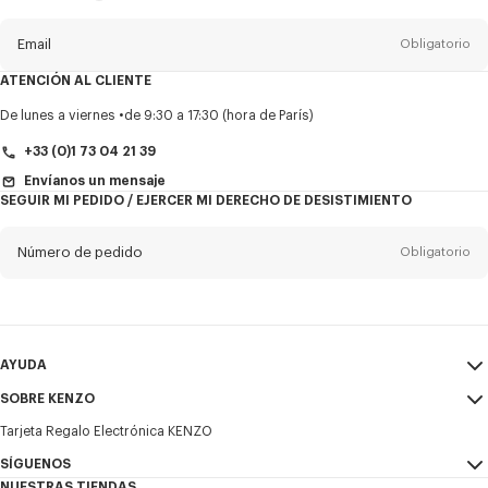
del
boletín
Email
Obligatorio
ATENCIÓN AL CLIENTE
Título
Obligatorio
De lunes a viernes
de 9:30 a 17:30 (hora de París)
+33 (0)1 73 04 21 39
Envíanos un mensaje
SEGUIR MI PEDIDO / EJERCER MI DERECHO DE DESISTIMIENTO
Nombre*
Obligatorio
Número de pedido
Obligatorio
Appelido*
Obligatorio
Email
Obligatorio
AYUDA
+34
SOBRE KENZO
Mi Cuenta
ENVIAR
Tarjeta Regalo Electrónica KENZO
Guía de tallas
Condiciones de venta
Deseo recibir comunicaciones sobre los productos, servicios y
Preguntas frecuentes
SÍGUENOS
Aviso Legal y Condiciones de uso
eventos de KENZO, que pueden ser personalizados, especialmente en
NUESTRAS TIENDAS