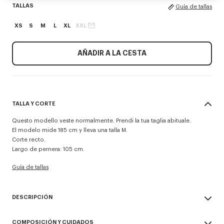
TALLAS
Guía de tallas
XS
S
M
L
XL
XXL
AÑADIR A LA CESTA
TALLA Y CORTE
Questo modello veste normalmente. Prendi la tua taglia abituale.
El modelo mide 185 cm y lleva una talla M.
Corte recto.
Largo de pernera: 105 cm.
Guía de tallas
DESCRIPCIÓN
Pantalón técnico 'KENZO Signature'.
COMPOSICIÓN Y CUIDADOS
Se puede llevar como pantalón o como short.