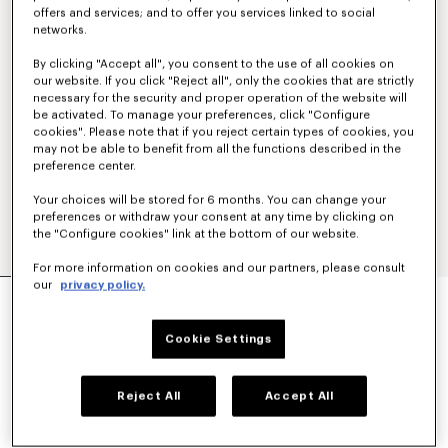
offers and services; and to offer you services linked to social
networks.
By clicking "Accept all", you consent to the use of all cookies on
our website. If you click "Reject all", only the cookies that are strictly
necessary for the security and proper operation of the website will
be activated. To manage your preferences, click "Configure
cookies". Please note that if you reject certain types of cookies, you
may not be able to benefit from all the functions described in the
preference center.
Your choices will be stored for 6 months. You can change your
preferences or withdraw your consent at any time by clicking on
the "Configure cookies" link at the bottom of our website.
For more information on cookies and our partners, please consult
our
privacy policy.
POLO ENTALLADO DE ALGODÓN BORDADO
'KENZO SIGNATURE'
€160
Cookie Settings
COLORES :
Caqui
Reject All
Accept All
Seleccionado