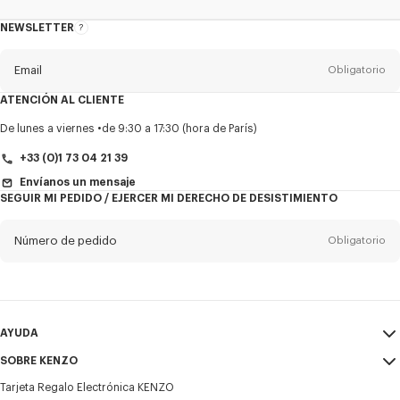
NEWSLETTER
Acerca
del
boletín
Email
Obligatorio
ATENCIÓN AL CLIENTE
Título
Obligatorio
De lunes a viernes
de 9:30 a 17:30 (hora de París)
+33 (0)1 73 04 21 39
Envíanos un mensaje
SEGUIR MI PEDIDO / EJERCER MI DERECHO DE DESISTIMIENTO
Nombre*
Obligatorio
Número de pedido
Obligatorio
Appelido*
Obligatorio
Email
Obligatorio
AYUDA
+34
SOBRE KENZO
Mi Cuenta
ENVIAR
Tarjeta Regalo Electrónica KENZO
Guía de tallas
Condiciones de venta