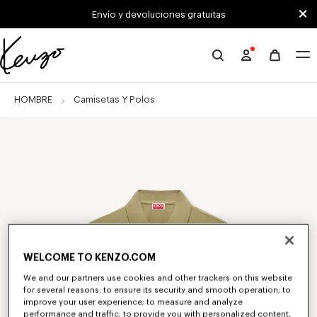
Skip to main content
Skip to footer content
Envío y devoluciones gratuitas
Página
oficial
de
HOMBRE
Camisetas Y Polos
KENZO
WELCOME TO KENZO.COM
We and our partners use cookies and other trackers on this website
for several reasons: to ensure its security and smooth operation; to
improve your user experience; to measure and analyze
performance and traffic; to provide you with personalized content,