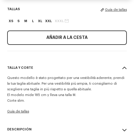
TALLAS
Guía de tallas
XS
S
M
L
XL
XXL
XXXL
AÑADIR A LA CESTA
TALLA Y CORTE
Questo modello è stato progettato per una vestibilità aderente, prendi
la tua taglia abituale. Per una vestibilità più ampia, ti consigliamo di
scegliere una taglia in più rispetto a quella abituale.
El modelo mide 185 cm y lleva una talla M.
Corte slim.
Guía de tallas
DESCRIPCIÓN