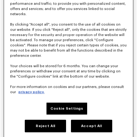
performance and traffic; to provide you with personalized content,
Desfile
offers and services; and to offer you services linked to social
networks.
Primavera-
By clicking "Accept all", you consent to the use of all cookies on
our website. If you click "Reject all", only the cookies that are strictly
necessary for the security and proper operation of the website will
Verano 2026
be activated. To manage your preferences, click "Configure
cookies". Please note that if you reject certain types of cookies, you
may not be able to benefit from all the functions described in the
Hombre Y Mujer
preference center.
Your choices will be stored for 6 months. You can change your
Kenzo By Nigo
preferences or withdraw your consent at any time by clicking on
the "Configure cookies" link at the bottom of our website.
For more information on cookies and our partners, please consult
CLUB KENZO
our
privacy policy.
La colección Kenzo Primavera-Verano 2026 rinde homenaje al 
espíritu del despreocupado amor veraniego, a los encuentros 
casuales en un club nocturno que pueden transformarse en 
Cookie Settings
algo hermoso. A medida que su relación evoluciona, el chico 
Kenzo y la chica Kenzo se inspiran mutuamente a la hora de 
definir su propio estilo, desdibujando a veces las fronteras 
Reject All
Accept All
entre ambos. ¿Qué ocurre cuando un tigre se encuentra con un 
conejo? Inesperadamente surgen deliciosos conejitos con 