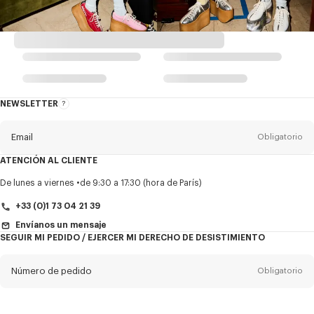
NEWSLETTER
Acerca
del
boletín
Email
Obligatorio
ATENCIÓN AL CLIENTE
Título
Obligatorio
De lunes a viernes
de 9:30 a 17:30 (hora de París)
+33 (0)1 73 04 21 39
Envíanos un mensaje
SEGUIR MI PEDIDO / EJERCER MI DERECHO DE DESISTIMIENTO
Nombre*
Obligatorio
Número de pedido
Obligatorio
Appelido*
Obligatorio