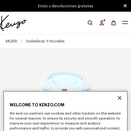
Skip to main content
Skip to footer content
Envío y devoluciones gratuitas
Página
oficial
de
MUJER
Sudaderas Y Hoodies
KENZO
WELCOME TO KENZO.COM
We and our partners use cookies and other trackers on this website
for several reasons: to ensure its security and smooth operation; to
improve your user experience; to measure and analyze
performance and traffic; to provide you with personalized content,