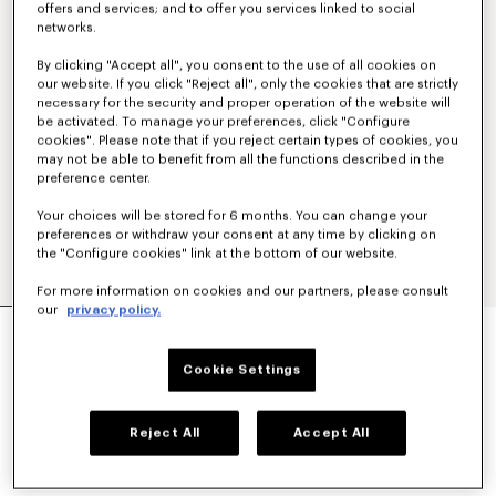
offers and services; and to offer you services linked to social
networks.
By clicking "Accept all", you consent to the use of all cookies on
our website. If you click "Reject all", only the cookies that are strictly
necessary for the security and proper operation of the website will
be activated. To manage your preferences, click "Configure
cookies". Please note that if you reject certain types of cookies, you
may not be able to benefit from all the functions described in the
preference center.
Your choices will be stored for 6 months. You can change your
preferences or withdraw your consent at any time by clicking on
the "Configure cookies" link at the bottom of our website.
For more information on cookies and our partners, please consult
our
privacy policy.
SUDADERA CON CAPUCHA DE ALGODÓN
BORDADA 'KENZO TULIP'
€390
Cookie Settings
COLORES :
Azul Claro
Reject All
Accept All
Seleccionado