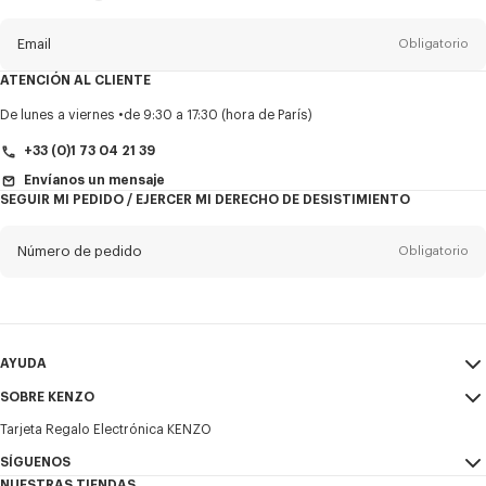
del
boletín
Email
Obligatorio
ATENCIÓN AL CLIENTE
Título
Obligatorio
De lunes a viernes
de 9:30 a 17:30 (hora de París)
+33 (0)1 73 04 21 39
Envíanos un mensaje
SEGUIR MI PEDIDO / EJERCER MI DERECHO DE DESISTIMIENTO
Nombre*
Obligatorio
Número de pedido
Obligatorio
Appelido*
Obligatorio
Email
Obligatorio
AYUDA
+34
SOBRE KENZO
Mi Cuenta
ENVIAR
Tarjeta Regalo Electrónica KENZO
Guía de tallas
Condiciones de venta
Deseo recibir comunicaciones sobre los productos, servicios y
Preguntas frecuentes
SÍGUENOS
Aviso Legal y Condiciones de uso
eventos de KENZO, que pueden ser personalizados, especialmente en
NUESTRAS TIENDAS