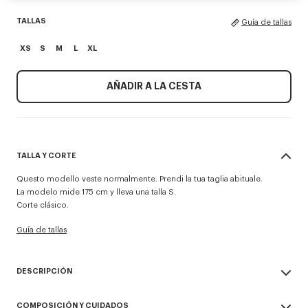
TALLAS
Guía de tallas
XS
S
M
L
XL
AÑADIR A LA CESTA
TALLA Y CORTE
Questo modello veste normalmente. Prendi la tua taglia abituale.
La modelo mide 175 cm y lleva una talla S.
Corte clásico.
Guía de tallas
DESCRIPCIÓN
Sudadera con capucha 'KENZO Tulip'.
COMPOSICIÓN Y CUIDADOS
Felpa suave y ligera sin cepillar que aporta un toque vintage al artículo