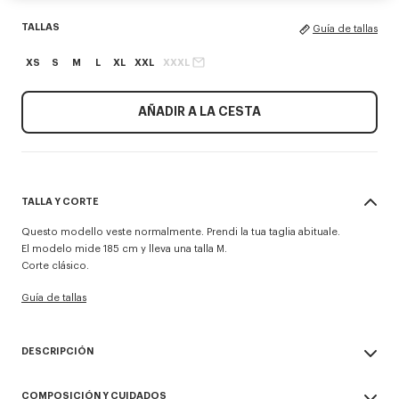
TALLAS
Guía de tallas
XS
S
M
L
XL
XXL
XXXL
AÑADIR A LA CESTA
TALLA Y CORTE
Questo modello veste normalmente. Prendi la tua taglia abituale.
El modelo mide 185 cm y lleva una talla M.
Corte clásico.
Guía de tallas
DESCRIPCIÓN
Sudadera con capucha y cremallera 'KENZO Signature'.
COMPOSICIÓN Y CUIDADOS
Felpa suave y ligera sin cepillar que aporta un toque vintage al artículo