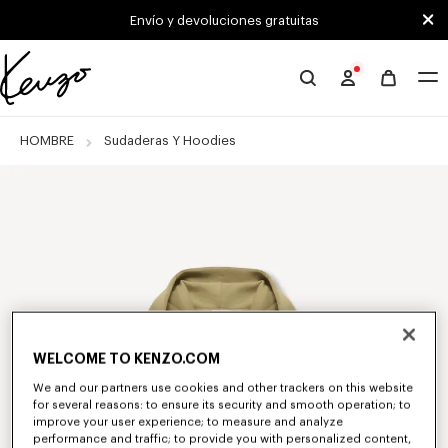
Skip to main content
Skip to footer content
Envío y devoluciones gratuitas
Página
oficial
de
HOMBRE
Sudaderas Y Hoodies
KENZO
WELCOME TO KENZO.COM
We and our partners use cookies and other trackers on this website
for several reasons: to ensure its security and smooth operation; to
improve your user experience; to measure and analyze
performance and traffic; to provide you with personalized content,