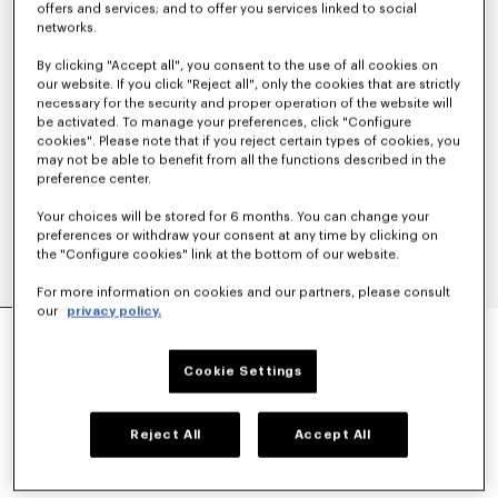
offers and services; and to offer you services linked to social
networks.
By clicking "Accept all", you consent to the use of all cookies on
our website. If you click "Reject all", only the cookies that are strictly
necessary for the security and proper operation of the website will
be activated. To manage your preferences, click "Configure
cookies". Please note that if you reject certain types of cookies, you
may not be able to benefit from all the functions described in the
preference center.
Your choices will be stored for 6 months. You can change your
preferences or withdraw your consent at any time by clicking on
the "Configure cookies" link at the bottom of our website.
For more information on cookies and our partners, please consult
our
privacy policy.
SUDADERA CON CAPUCHA Y CREMALLERA DE
ALGODÓN BORDADA 'KENZO SIGNATURE'
€350
Cookie Settings
COLORES :
Caqui
Reject All
Accept All
Seleccionado