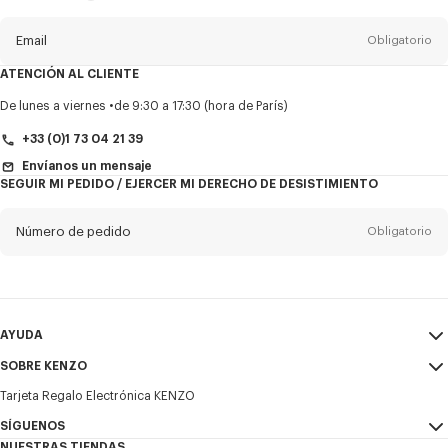
del
boletín
Email
Obligatorio
ATENCIÓN AL CLIENTE
Título
Obligatorio
De lunes a viernes
de 9:30 a 17:30 (hora de París)
+33 (0)1 73 04 21 39
Envíanos un mensaje
SEGUIR MI PEDIDO / EJERCER MI DERECHO DE DESISTIMIENTO
Nombre*
Obligatorio
Número de pedido
Obligatorio
Appelido*
Obligatorio
Email
Obligatorio
AYUDA
+34
SOBRE KENZO
Mi Cuenta
ENVIAR
Tarjeta Regalo Electrónica KENZO
Guía de tallas
Condiciones de venta
Deseo recibir comunicaciones sobre los productos, servicios y
Preguntas frecuentes
SÍGUENOS
Aviso Legal y Condiciones de uso
eventos de KENZO, que pueden ser personalizados, especialmente en
NUESTRAS TIENDAS