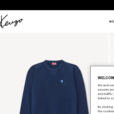
Skip to main content
Skip to footer content
NO
Página
oficial
de
KENZO
WELCOM
We and our 
security a
and traffic
linked to s
By clicking 
the cookies