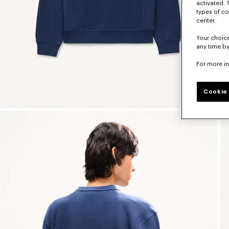
activated. 
types of co
center.
Your choice
any time by
For more i
Cookie 