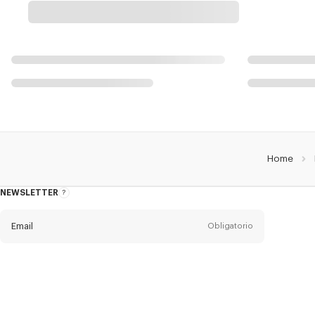
Home
NEWSLETTER
Acerca
del
boletín
Email
Obligatorio
Título
Obligatorio
Estado civil*