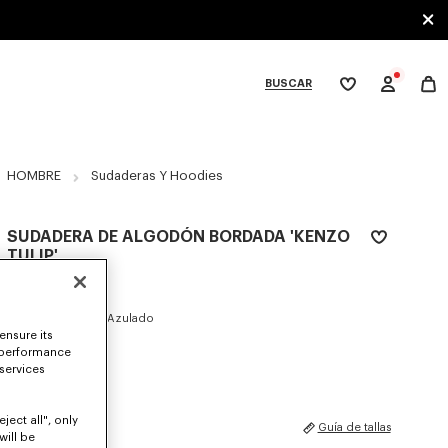
BUSCAR
Mi
lista
de
deseos
bcategories
HOMBRE
Sudaderas Y Hoodies
SUDADERA DE ALGODÓN BORDADA 'KENZO
TULIP'
€290
COLORES :
Negro Azulado
ensure its
 performance
Seleccionado
 services
ject all", only
TALLAS
Guía de tallas
will be