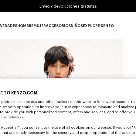
Envío y devoluciones gratuitas
VEDADES
HOMBRE
MUJER
ACCESORIOS
NIÑOS
EXPLORE KENZO
Novedades subcategories
HOMBRE subcategories
MUJER subcategories
ACCESORIOS subcategories
NIÑOS subcategories
EXPLORE KENZO su
E TO KENZO.COM
partners use cookies and other trackers on this website for several reasons: to 
nd smooth operation; to improve your user experience; to measure and analyze
; to provide you with personalized content, offers and services; and to offer you
ocial networks.
"Accept all", you consent to the use of all cookies on our website. If you click "Re
 that are strictly necessary for the security and proper operation of the website 