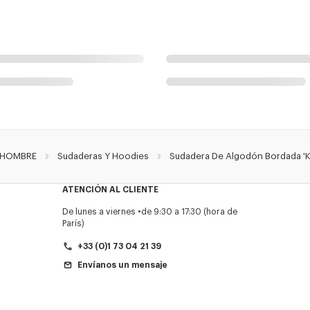
HOMBRE
Sudaderas Y Hoodies
Sudadera De Algodón Bordada 'K
ATENCIÓN AL CLIENTE
De lunes a viernes
de 9:30 a 17:30 (hora de
París)
+33 (0)1 73 04 21 39
Envíanos un mensaje