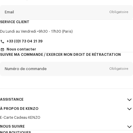
propos
de
la
newsletter
Email
Obligatoire
SERVICE CLIENT
Titre
Obligatoire
Du Lundi au Vendredi
9h30 - 17h30 (Paris)
+33 (0)1 73 04 21 39
Nous contacter
SUIVRE MA COMMANDE / EXERCER MON DROIT DE RÉTRACTATION
Prénom*
Obligatoire
Numéro de commande
Obligatoire
Nom*
Obligatoire
Email
Obligatoire
ASSISTANCE
+32
À PROPOS DE KENZO
Mon compte
ENVOYER
E-Carte Cadeau KENZO
Guide des tailles
CGV
Je souhaite recevoir les communications sur les produits, services,
FAQ
NOUS SUIVRE
Mentions Légales et CGU
évènements KENZO, qui peuvent être personnalisés, notamment sur les
NOS BOUTIQUES