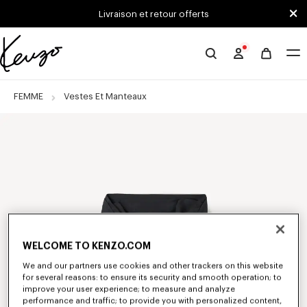
Skip to main content
Skip to footer content
Livraison et retour offerts
Site
officiel
KENZO
FEMME
Vestes Et Manteaux
WELCOME TO KENZO.COM
We and our partners use cookies and other trackers on this website
for several reasons: to ensure its security and smooth operation; to
improve your user experience; to measure and analyze
performance and traffic; to provide you with personalized content,