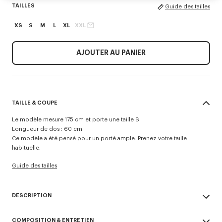
TAILLES
Guide des tailles
XS
S
M
L
XL
XXL
AJOUTER AU PANIER
TAILLE & COUPE
Le modèle mesure 175 cm et porte une taille S.
Longueur de dos : 60 cm.
Ce modèle a été pensé pour un porté ample. Prenez votre taille
habituelle.
Guide des tailles
DESCRIPTION
Ce coupe-vent à la coupe courte se distingue par le nouveau
COMPOSITION & ENTRETIEN
placement de son logo 'BOKE FLOWER 2.0' ton sur ton au niveau de la