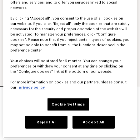
offers and services; and to offer you services linked to social
networks.
By clicking "Accept all", you consent to the use of all cookies on
our website. If you click "Reject all", only the cookies that are strictly
necessary for the security and proper operation of the website will
be activated. To manage your preferences, click "Configure
cookies". Please note that if you reject certain types of cookies, you
may not be able to benefit from all the functions described in the
preference center.
Your choices will be stored for 6 months. You can change your
preferences or withdraw your consent at any time by clicking on
the "Configure cookies" link at the bottom of our website.
For more information on cookies and our partners, please consult
our
privacy policy.
COUPE-VENT COURT 'BOKE FLOWER 2.0'
490 €
Cookie Settings
COULEUR :
Noir
Reject All
Accept All
Sélectionné