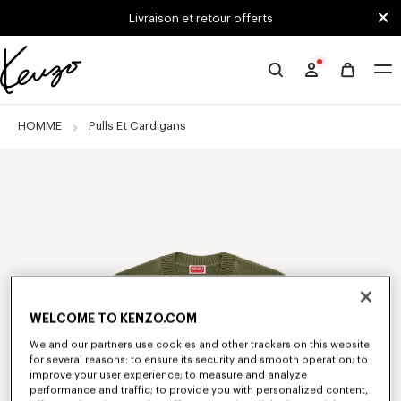
Skip to main content
Skip to footer content
Livraison et retour offerts
Site
officiel
KENZO
HOMME
Pulls Et Cardigans
WELCOME TO KENZO.COM
We and our partners use cookies and other trackers on this website
for several reasons: to ensure its security and smooth operation; to
improve your user experience; to measure and analyze
performance and traffic; to provide you with personalized content,