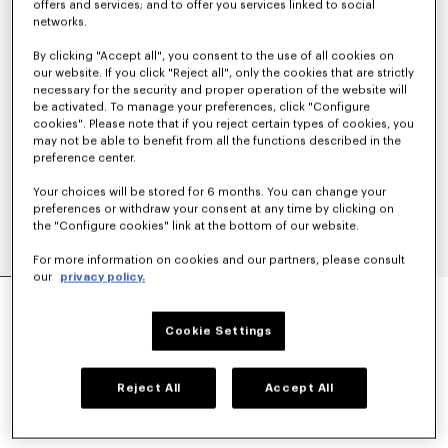
offers and services; and to offer you services linked to social
networks.
By clicking "Accept all", you consent to the use of all cookies on
our website. If you click "Reject all", only the cookies that are strictly
necessary for the security and proper operation of the website will
be activated. To manage your preferences, click "Configure
cookies". Please note that if you reject certain types of cookies, you
may not be able to benefit from all the functions described in the
preference center.
Your choices will be stored for 6 months. You can change your
preferences or withdraw your consent at any time by clicking on
the "Configure cookies" link at the bottom of our website.
For more information on cookies and our partners, please consult
our
privacy policy.
PULL BRODÉ 'KENZO PARIS EMBLEM' EN COTON
450 €
Cookie Settings
COULEUR :
Kaki
Reject All
Accept All
Sélectionné