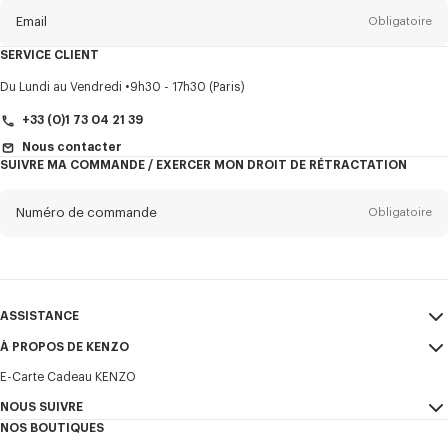
la
newsletter
Email
Obligatoire
SERVICE CLIENT
Titre
Obligatoire
Du Lundi au Vendredi
9h30 - 17h30 (Paris)
+33 (0)1 73 04 21 39
Nous contacter
SUIVRE MA COMMANDE / EXERCER MON DROIT DE RÉTRACTATION
Prénom*
Obligatoire
Numéro de commande
Obligatoire
Nom*
Obligatoire
Email
Obligatoire
ASSISTANCE
+32
À PROPOS DE KENZO
Mon compte
ENVOYER
E-Carte Cadeau KENZO
Guide des tailles
CGV
Je souhaite recevoir les communications sur les produits, services,
FAQ
NOUS SUIVRE
Mentions Légales et CGU
évènements KENZO, qui peuvent être personnalisés, notamment sur les
NOS BOUTIQUES
réseaux sociaux et autres plateformes. Des pixels de suivi sont intégrés
Confidentialité
Instagram
aux emails à des fins d’analyses, de statistiques et pour vous proposer