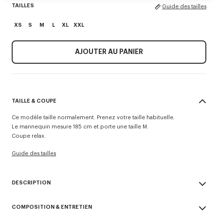
TAILLES
Guide des tailles
XS
S
M
L
XL
XXL
AJOUTER AU PANIER
TAILLE & COUPE
Ce modèle taille normalement. Prenez votre taille habituelle.
Le mannequin mesure 185 cm et porte une taille M.
Coupe relax.
Guide des tailles
DESCRIPTION
Pull 'KENZO Paris Emblem.
COMPOSITION & ENTRETIEN
Broderie sur la poitrine.
Signature de saison brodée à l'intérieur du graphisme.