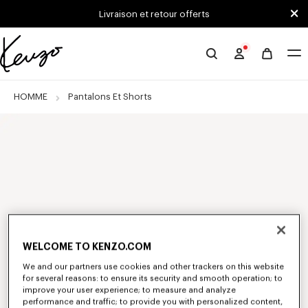
Skip to main content
Skip to footer content
Livraison et retour offerts
Site
officiel
KENZO
HOMME
Pantalons Et Shorts
WELCOME TO KENZO.COM
We and our partners use cookies and other trackers on this website
for several reasons: to ensure its security and smooth operation; to
improve your user experience; to measure and analyze
performance and traffic; to provide you with personalized content,