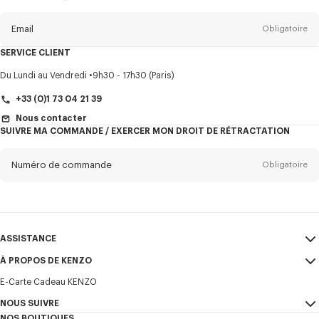
propos
de
la
newsletter
Email
Obligatoire
SERVICE CLIENT
Titre
Obligatoire
Du Lundi au Vendredi
9h30 - 17h30 (Paris)
+33 (0)1 73 04 21 39
Nous contacter
SUIVRE MA COMMANDE / EXERCER MON DROIT DE RÉTRACTATION
Prénom*
Obligatoire
Numéro de commande
Obligatoire
Nom*
Obligatoire
Email
Obligatoire
ASSISTANCE
+32
À PROPOS DE KENZO
Mon compte
ENVOYER
E-Carte Cadeau KENZO
Guide des tailles
CGV
Je souhaite recevoir les communications sur les produits, services,
FAQ
NOUS SUIVRE
Mentions Légales et CGU
évènements KENZO, qui peuvent être personnalisés, notamment sur les
NOS BOUTIQUES