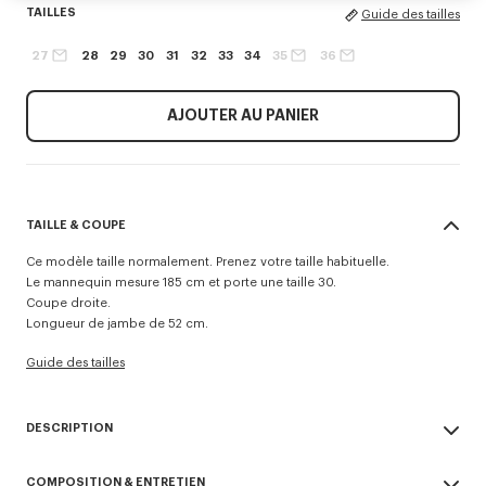
TAILLES
Guide des tailles
27
28
29
30
31
32
33
34
35
36
AJOUTER AU PANIER
TAILLE & COUPE
Ce modèle taille normalement. Prenez votre taille habituelle.
Le mannequin mesure 185 cm et porte une taille 30.
Coupe droite.
Longueur de jambe de 52 cm.
Guide des tailles
DESCRIPTION
Inspiré d’un pantalon de l'US Army des années 40, ce short est
COMPOSITION & ENTRETIEN
confectioné en coton rappellant l’aspect du denim chambray. Il est