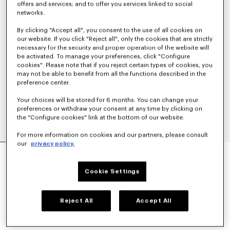
offers and services; and to offer you services linked to social
networks.
By clicking "Accept all", you consent to the use of all cookies on
our website. If you click "Reject all", only the cookies that are strictly
necessary for the security and proper operation of the website will
be activated. To manage your preferences, click "Configure
cookies". Please note that if you reject certain types of cookies, you
may not be able to benefit from all the functions described in the
preference center.
Your choices will be stored for 6 months. You can change your
preferences or withdraw your consent at any time by clicking on
the "Configure cookies" link at the bottom of our website.
For more information on cookies and our partners, please consult
our
privacy policy.
SHORT DROIT 'KENZO TULIP' EN LIN DE COTON
350 €
Cookie Settings
COULEUR :
Bleu Noir
Reject All
Accept All
Sélectionné