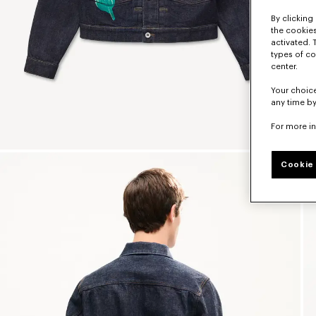
By clicking 
the cookies
activated. 
types of co
center.
Your choice
any time by
For more i
Cookie 