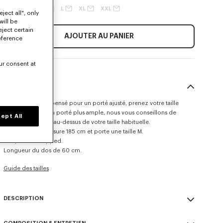
XS
S
M
L
XL
XXL
ject all", only
will be
eject certain
AJOUTER AU PANIER
eference
ur consent at
TAILLE & COUPE
Ce modèle a été pensé pour un porté ajusté, prenez votre taille
habituelle. Pour un porté plus ample, nous vous conseillons de
ept All
prendre une taille au-dessus de votre taille habituelle.
Le mannequin mesure 185 cm et porte une taille M.
Coupe slim cropped.
Longueur du dos de 60 cm.
Guide des tailles
DESCRIPTION
Travaillée dans un denim japonais à l’aspect brut, cette veste trucker