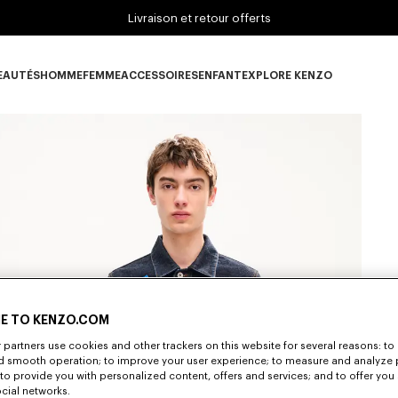
Livraison et retour offerts
EAUTÉS
HOMME
FEMME
ACCESSOIRES
ENFANT
EXPLORE KENZO
ous-catégorie NOUVEAUTÉS
Sous-catégorie HOMME
Sous-catégorie FEMME
Sous-catégorie ACCESSOIRES
Sous-catégorie ENFANT
Sous-catégorie E
E TO KENZO.COM
S
partners use cookies and other trackers on this website for several reasons: to 
nd smooth operation; to improve your user experience; to measure and analyze
; to provide you with personalized content, offers and services; and to offer you
ocial networks.