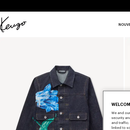
Skip to main content
Skip to footer content
NOUV
Site
officiel
S
KENZO
WELCOM
We and our 
security a
and traffic
linked to s