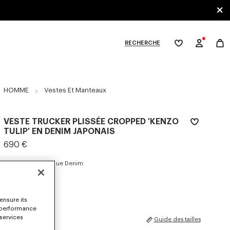
RECHERCHE
Ma
wishlist
XPLORE KENZO
HOMME
Vestes Et Manteaux
VESTE TRUCKER PLISSÉE CROPPED 'KENZO
TULIP' EN DENIM JAPONAIS
690 €
COULEUR :
Rinse Blue Denim
électionné
ensure its
 performance
 services
TAILLES
Guide des tailles