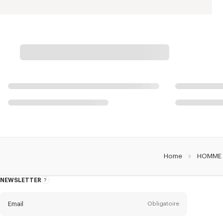
Home
HOMME
NEWSLETTER
A
propos
de
la
newsletter
Email
Obligatoire