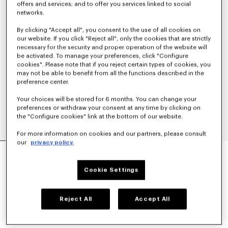
offers and services; and to offer you services linked to social
networks.
By clicking "Accept all", you consent to the use of all cookies on
our website. If you click "Reject all", only the cookies that are strictly
necessary for the security and proper operation of the website will
be activated. To manage your preferences, click "Configure
cookies". Please note that if you reject certain types of cookies, you
may not be able to benefit from all the functions described in the
preference center.
Your choices will be stored for 6 months. You can change your
preferences or withdraw your consent at any time by clicking on
the "Configure cookies" link at the bottom of our website.
For more information on cookies and our partners, please consult
our
privacy policy.
VESTE WORKWEAR LÉGÈRE 'KENZO TULIP' EN
COTON ET LIN
590 €
Cookie Settings
COULEUR :
Bleu Noir
Reject All
Accept All
Sélectionné