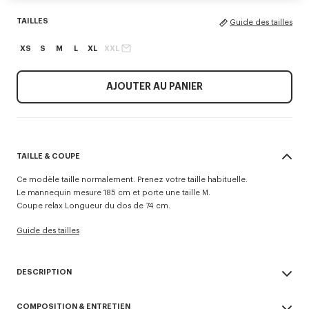
TAILLES
Guide des tailles
XS
S
M
L
XL
XXL
AJOUTER AU PANIER
TAILLE & COUPE
Ce modèle taille normalement. Prenez votre taille habituelle.
Le mannequin mesure 185 cm et porte une taille M.
Coupe relax Longueur du dos de 74 cm.
Guide des tailles
DESCRIPTION
Inspirée d’un vestiaire utilitaire revisité dans un esprit rétro, cette veste
COMPOSITION & ENTRETIEN
workwear est sublimée par la broderie 'Kenzo Tulip' mixant la signature