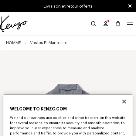
Skip to main content
Skip to footer content
Livraison et retour offerts
Site
officiel
KENZO
HOMME
Vestes Et Manteaux
WELCOME TO KENZO.COM
We and our partners use cookies and other trackers on this website
for several reasons: to ensure its security and smooth operation; to
improve your user experience; to measure and analyze
performance and traffic; to provide you with personalized content,