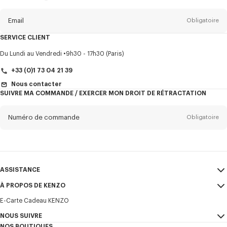
propos
de
la
newsletter
Email
Obligatoire
SERVICE CLIENT
Titre
Obligatoire
Du Lundi au Vendredi
9h30 - 17h30 (Paris)
+33 (0)1 73 04 21 39
Nous contacter
SUIVRE MA COMMANDE / EXERCER MON DROIT DE RÉTRACTATION
Prénom*
Obligatoire
Numéro de commande
Obligatoire
Nom*
Obligatoire
Email
Obligatoire
ASSISTANCE
+32
À PROPOS DE KENZO
Mon compte
ENVOYER
E-Carte Cadeau KENZO
Guide des tailles
CGV
Je souhaite recevoir les communications sur les produits, services,
FAQ
NOUS SUIVRE
Mentions Légales et CGU
évènements KENZO, qui peuvent être personnalisés, notamment sur les
NOS BOUTIQUES