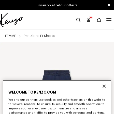
Skip to main content
Skip to footer content
Livraison et retour offerts
Site
officiel
KENZO
FEMME
Pantalons Et Shorts
WELCOME TO KENZO.COM
We and our partners use cookies and other trackers on this website
for several reasons: to ensure its security and smooth operation; to
improve your user experience; to measure and analyze
performance and traffic; to provide you with personalized content,