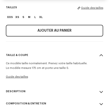
TAILLES
Guide des tailles
XXS
XS
S
M
L
XL
AJOUTER AU PANIER
TAILLE & COUPE
Ce modèle taille normalement. Prenez votre taille habituelle.
Le modèle mesure 175 cm et porte une taille S.
Guide des tailles
DESCRIPTION
Pantalon droit 'KENZO Signature'.
COMPOSITION & ENTRETIEN
Mélange de laine et de coton.
Bande élastique à la taille.