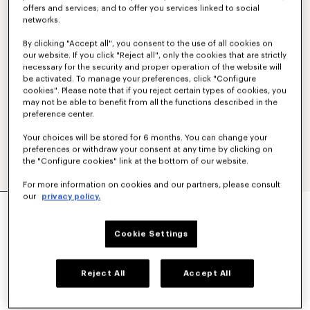
offers and services; and to offer you services linked to social
networks.
By clicking "Accept all", you consent to the use of all cookies on
our website. If you click "Reject all", only the cookies that are strictly
necessary for the security and proper operation of the website will
be activated. To manage your preferences, click "Configure
cookies". Please note that if you reject certain types of cookies, you
may not be able to benefit from all the functions described in the
preference center.
Your choices will be stored for 6 months. You can change your
preferences or withdraw your consent at any time by clicking on
the "Configure cookies" link at the bottom of our website.
For more information on cookies and our partners, please consult
our
privacy policy.
PANTALON DROIT 'KENZO SIGNATURE' EN
COTON ET LAINE
450 €
Cookie Settings
COULEUR :
Bleu Noir
Reject All
Accept All
Sélectionné