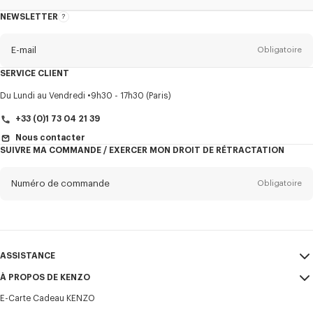
NEWSLETTER
A
propos
de
la
newsletter
E-mail
Obligatoire
SERVICE CLIENT
Titre
Obligatoire
Du Lundi au Vendredi
9h30 - 17h30 (Paris)
+33 (0)1 73 04 21 39
Nous contacter
SUIVRE MA COMMANDE / EXERCER MON DROIT DE RÉTRACTATION
Prénom*
Obligatoire
Numéro de commande
Obligatoire
Nom*
Obligatoire
E-mail
Obligatoire
ASSISTANCE
+33
À PROPOS DE KENZO
Mon compte
ENVOYER
E-Carte Cadeau KENZO
Guide des tailles
CGV
Je souhaite recevoir les communications sur les produits, services,