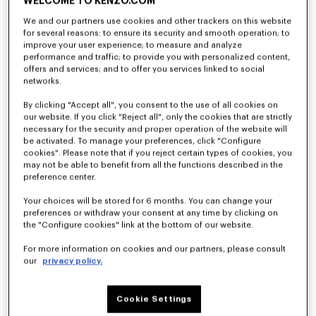
WELCOME TO KENZO.COM
We and our partners use cookies and other trackers on this website
for several reasons: to ensure its security and smooth operation; to
improve your user experience; to measure and analyze
performance and traffic; to provide you with personalized content,
offers and services; and to offer you services linked to social
networks.
By clicking "Accept all", you consent to the use of all cookies on
our website. If you click "Reject all", only the cookies that are strictly
necessary for the security and proper operation of the website will
be activated. To manage your preferences, click "Configure
cookies". Please note that if you reject certain types of cookies, you
Sweatshirt à capuche zippé 'KENZO Jumping Tiger' en coton à motif chevrons
Sweatshirt 'KENZO Eiffel Tower Design' en coton
420 €
290 €
may not be able to benefit from all the functions described in the
preference center.
Nouveauté
Nouveauté
Your choices will be stored for 6 months. You can change your
preferences or withdraw your consent at any time by clicking on
the "Configure cookies" link at the bottom of our website.
For more information on cookies and our partners, please consult
our
privacy policy.
Cookie Settings