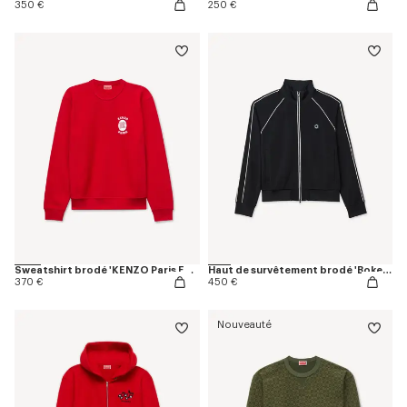
350 €
250 €
Sweatshirt brodé 'KENZO Paris Emblem' en coton
Haut de survêtement brodé 'Boke Flower 2.0'
370 €
450 €
Nouveauté