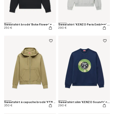
Sweatshirt brodé 'Boke Flower' en coton
Sweatshirt 'KENZO Paris Emblem' en coton
250 €
290 €
Sweatshirt à capuche brodé 'KENZO Signature' en coton
Sweatshirt slim 'KENZO Sounds' en coton
350 €
290 €