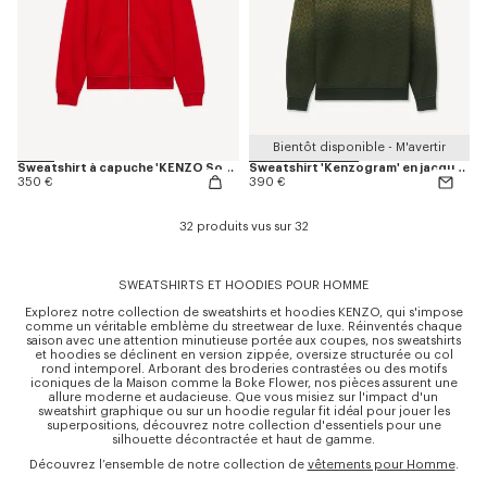
Bientôt disponible - M'avertir
Sweatshirt à capuche 'KENZO Sounds' en coton
Sweatshirt 'Kenzogram' en jacquard molletonné
350 €
390 €
32 produits vus sur 32
SWEATSHIRTS ET HOODIES POUR HOMME
Explorez notre collection de sweatshirts et hoodies KENZO, qui s'impose
comme un véritable emblème du streetwear de luxe. Réinventés chaque
saison avec une attention minutieuse portée aux coupes, nos sweatshirts
et hoodies se déclinent en version zippée, oversize structurée ou col
rond intemporel. Arborant des broderies contrastées ou des motifs
iconiques de la Maison comme la Boke Flower, nos pièces assurent une
allure moderne et audacieuse. Que vous misiez sur l'impact d'un
sweatshirt graphique ou sur un hoodie regular fit idéal pour jouer les
superpositions, découvrez notre collection d'essentiels pour une
silhouette décontractée et haut de gamme.
Découvrez l’ensemble de notre collection de
vêtements pour Homme
.