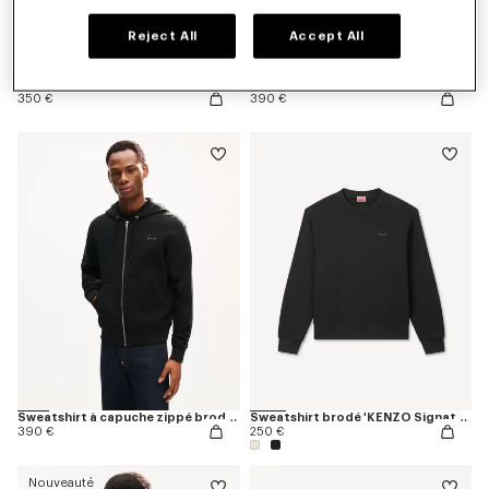
Reject All
Accept All
Sweatshirt 'KENZO Eiffel Tower Design' en coton
Sweatshirt à capuche 'KENZO Eiffel Tower Design' en coton
350 €
390 €
Sweatshirt à capuche zippé brodé 'KENZO Signature' en coton
Sweatshirt brodé 'KENZO Signature' en coton
390 €
250 €
Nouveauté