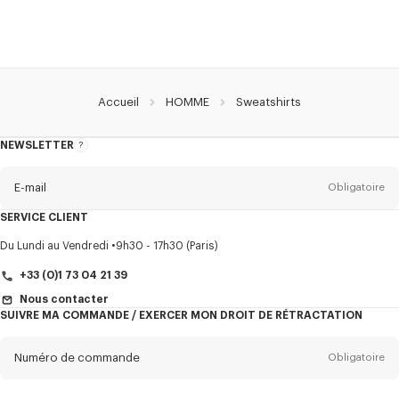
Accueil
HOMME
Sweatshirts
NEWSLETTER
A
propos
de
la
newsletter
E-mail
Obligatoire
SERVICE CLIENT
Titre
Obligatoire
Du Lundi au Vendredi
9h30 - 17h30 (Paris)
+33 (0)1 73 04 21 39
Nous contacter
SUIVRE MA COMMANDE / EXERCER MON DROIT DE RÉTRACTATION
Prénom*
Obligatoire
Numéro de commande
Obligatoire
Nom*
Obligatoire