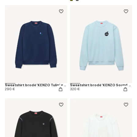
Sweatshirt brodé 'KENZO Tulip' en coton
Sweatshirt brodé 'KENZO Sounds' en coton
290 €
320 €