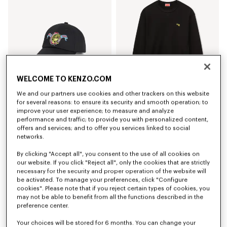
WELCOME TO KENZO.COM
We and our partners use cookies and other trackers on this website
for several reasons: to ensure its security and smooth operation; to
improve your user experience; to measure and analyze
Casquette brodée 'KENZO Jumping Tiger' en coton
Sweatshirt 'KENZO Jumping Tiger' en coton
120 €
290 €
performance and traffic; to provide you with personalized content,
offers and services; and to offer you services linked to social
networks.
By clicking "Accept all", you consent to the use of all cookies on
our website. If you click "Reject all", only the cookies that are strictly
necessary for the security and proper operation of the website will
be activated. To manage your preferences, click "Configure
cookies". Please note that if you reject certain types of cookies, you
may not be able to benefit from all the functions described in the
preference center.
Your choices will be stored for 6 months. You can change your