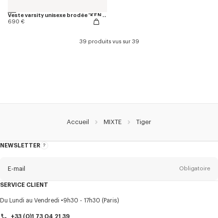
Veste varsity unisexe brodée 'KENZO Jumping Tiger' en coton
690 €
39 produits vus sur 39
Accueil
MIXTE
Tiger
NEWSLETTER
A
propos
de
la
newsletter
E-mail
Obligatoire
SERVICE CLIENT
Titre
Obligatoire
Du Lundi au Vendredi
9h30 - 17h30 (Paris)
+33 (0)1 73 04 21 39