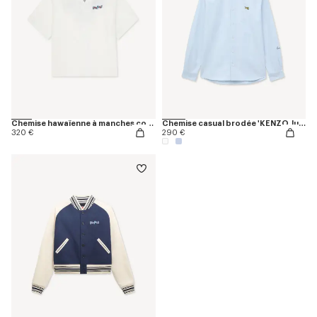
Chemise hawaïenne à manches courtes 'KENZO Jumping Tiger' en popeline de coton
Chemise casual brodée 'KENZO Jumping Tiger' en coton Oxford
320 €
290 €