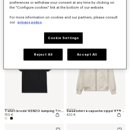
preferences or withdraw your consent at any time by clicking on
the "Configure cookies" link at the bottom of our website.
For more information on cookies and our partners, please consult
our
privacy policy.
T-shirt 'KENZO Jumping Tiger' en coton
T-shirt 'KENZO Jumping Tiger' en coton
150 €
150 €
Cookie Settings
Reject All
Accept All
T-shirt brodé 'KENZO Jumping Tiger' en coton
Sweatshirt à capuche zippé 'KENZO Jumping Tiger' en coton à motif chevrons
150 €
420 €