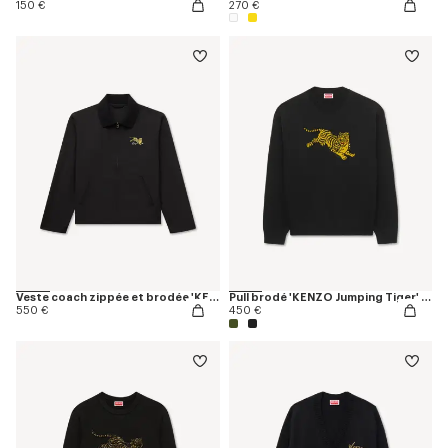
150 €
270 €
Veste coach zippée et brodée 'KENZO Jumping Tiger' en coton mélangé
Pull brodé 'KENZO Jumping Tiger' en laine et coton
550 €
450 €