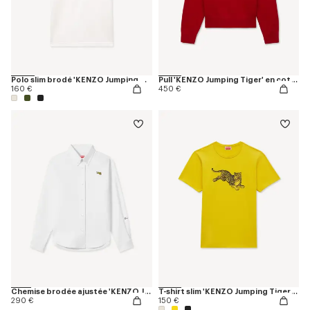
Polo slim brodé 'KENZO Jumping Tiger' en coton
Pull 'KENZO Jumping Tiger' en coton et laine
160 €
450 €
Chemise brodée ajustée 'KENZO Jumping Tiger' en coton Oxford
T-shirt slim 'KENZO Jumping Tiger' en coton
290 €
150 €