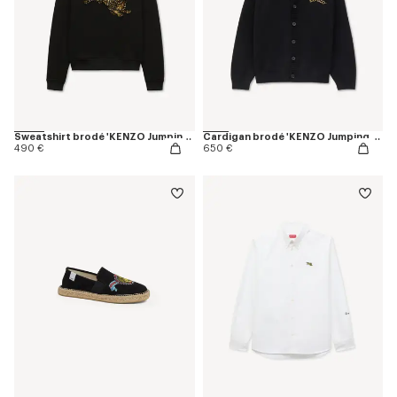
Sweatshirt brodé 'KENZO Jumping Tiger' en coton
Cardigan brodé 'KENZO Jumping Tiger' en laine et coton
490 €
650 €