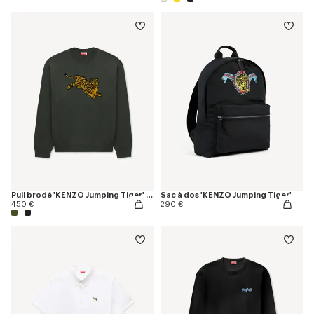
Pull brodé 'KENZO Jumping Tiger' en laine et coton
Sac à dos 'KENZO Jumping Tiger'
450 €
290 €