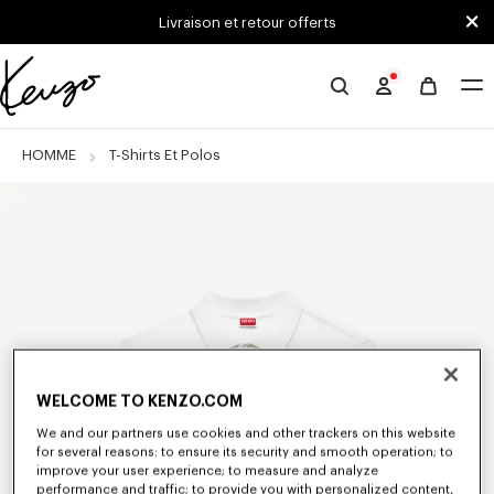
Skip to main content
Skip to footer content
Livraison et retour offerts
Site
officiel
KENZO
HOMME
T-Shirts Et Polos
WELCOME TO KENZO.COM
We and our partners use cookies and other trackers on this website
for several reasons: to ensure its security and smooth operation; to
improve your user experience; to measure and analyze
performance and traffic; to provide you with personalized content,