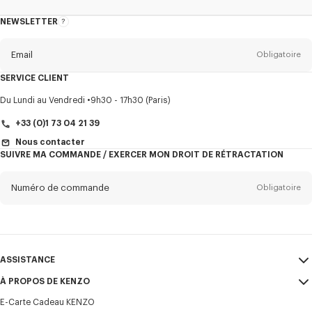
NEWSLETTER
A
propos
de
la
newsletter
Email
Obligatoire
SERVICE CLIENT
Titre
Obligatoire
Du Lundi au Vendredi
9h30 - 17h30 (Paris)
+33 (0)1 73 04 21 39
Nous contacter
SUIVRE MA COMMANDE / EXERCER MON DROIT DE RÉTRACTATION
Prénom*
Obligatoire
Numéro de commande
Obligatoire
Nom*
Obligatoire
Email
Obligatoire
ASSISTANCE
+352
À PROPOS DE KENZO
Mon compte
ENVOYER
E-Carte Cadeau KENZO
ASSISTANCE
CGV