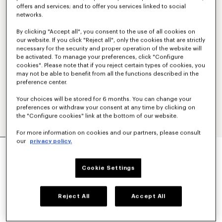
offers and services; and to offer you services linked to social
networks.
By clicking "Accept all", you consent to the use of all cookies on
our website. If you click "Reject all", only the cookies that are strictly
necessary for the security and proper operation of the website will
be activated. To manage your preferences, click "Configure
cookies". Please note that if you reject certain types of cookies, you
may not be able to benefit from all the functions described in the
preference center.
Your choices will be stored for 6 months. You can change your
preferences or withdraw your consent at any time by clicking on
the "Configure cookies" link at the bottom of our website.
For more information on cookies and our partners, please consult
our
privacy policy.
POLO SLIM BRODÉ 'KENZO SIGNATURE' EN
COTON
160 €
Cookie Settings
COULEUR :
Blanc Casse
Reject All
Accept All
Sélectionné