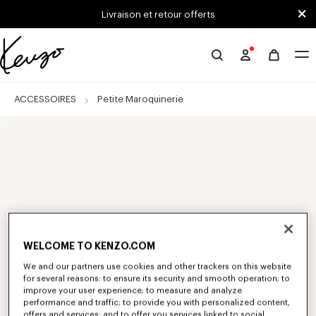
Skip to main content
Skip to footer content
Livraison et retour offerts
Site
officiel
KENZO
ACCESSOIRES
Petite Maroquinerie
WELCOME TO KENZO.COM
We and our partners use cookies and other trackers on this website
for several reasons: to ensure its security and smooth operation; to
improve your user experience; to measure and analyze
performance and traffic; to provide you with personalized content,
offers and services; and to offer you services linked to social