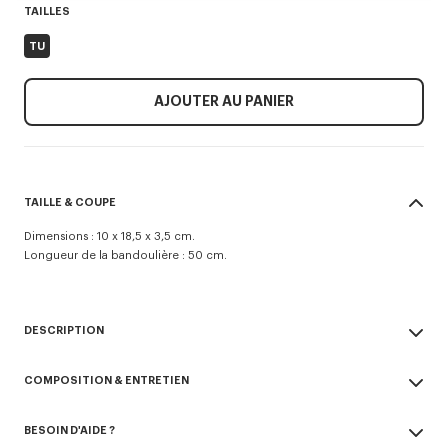
TAILLES
TU
AJOUTER AU PANIER
TAILLE & COUPE
Dimensions : 10 x 18,5 x 3,5 cm.
Longueur de la bandoulière : 50 cm.
DESCRIPTION
Porte-téléphone 'KENZO Tab' en cuir.
COMPOSITION & ENTRETIEN
Peut être porté en bandoulière ou à l'épaule.
Bandoulière réglable et amovible.
Made in Vietnam
Fermeture zippée.
BESOIN D'AIDE ?
100% cuir de bovin
2 fentes pour cartes à l'extérieur sur le devant.