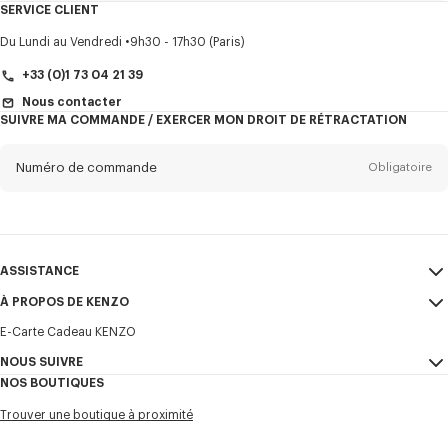
SERVICE CLIENT
Titre
Obligatoire
Du Lundi au Vendredi
9h30 - 17h30 (Paris)
+33 (0)1 73 04 21 39
Nous contacter
SUIVRE MA COMMANDE / EXERCER MON DROIT DE RÉTRACTATION
Prénom*
Obligatoire
Numéro de commande
Obligatoire
Nom*
Obligatoire
Email
Obligatoire
ASSISTANCE
+352
À PROPOS DE KENZO
Mon compte
ENVOYER
E-Carte Cadeau KENZO
ASSISTANCE
CGV
Je souhaite recevoir les communications sur les produits, services,
NOUS SUIVRE
Mentions Légales et CGU
évènements KENZO, qui peuvent être personnalisés, notamment sur les
Mon compte
NOS BOUTIQUES
réseaux sociaux et autres plateformes. Des pixels de suivi sont intégrés
Confidentialité
Instagram
aux emails à des fins d’analyses, de statistiques et pour vous proposer
Guide des tailles
Trouver une boutique à proximité
des contenus adaptés. (Je peux me désinscrire à tout moment) :
Cookie Settings
Youtube
FAQ
Plan du site