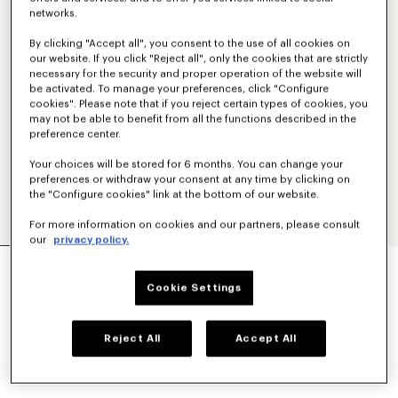
networks.
By clicking "Accept all", you consent to the use of all cookies on
our website. If you click "Reject all", only the cookies that are strictly
necessary for the security and proper operation of the website will
be activated. To manage your preferences, click "Configure
cookies". Please note that if you reject certain types of cookies, you
may not be able to benefit from all the functions described in the
preference center.
Your choices will be stored for 6 months. You can change your
preferences or withdraw your consent at any time by clicking on
the "Configure cookies" link at the bottom of our website.
For more information on cookies and our partners, please consult
our
privacy policy.
PORTE-TÉLÉPHONE 'KENZO TAB' EN CUIR
270 €
Cookie Settings
COULEUR :
Noir
Reject All
Accept All
Sélectionné