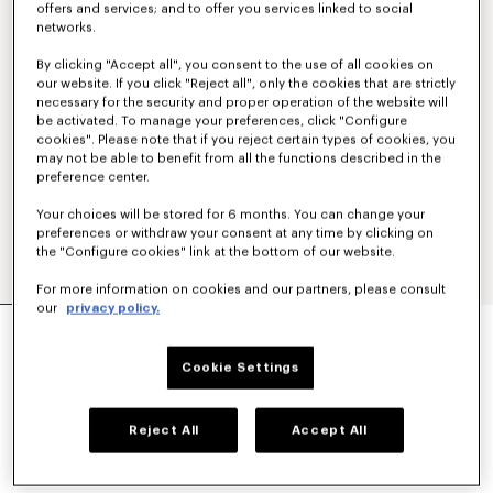
offers and services; and to offer you services linked to social
networks.
By clicking "Accept all", you consent to the use of all cookies on
our website. If you click "Reject all", only the cookies that are strictly
necessary for the security and proper operation of the website will
be activated. To manage your preferences, click "Configure
cookies". Please note that if you reject certain types of cookies, you
may not be able to benefit from all the functions described in the
preference center.
Your choices will be stored for 6 months. You can change your
preferences or withdraw your consent at any time by clicking on
the "Configure cookies" link at the bottom of our website.
For more information on cookies and our partners, please consult
our
privacy policy.
SWEATSHIRT À CAPUCHE ZIPPÉ BRODÉ 'KENZO
TULIP' EN COTON
390 €
Cookie Settings
COULEUR :
Bleu Noir
Reject All
Accept All
Sélectionné