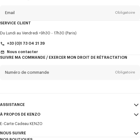
propos
de
la
newsletter
Email
Obligatoire
SERVICE CLIENT
Titre
Obligatoire
Du Lundi au Vendredi
9h30 - 17h30 (Paris)
+33 (0)1 73 04 21 39
Nous contacter
SUIVRE MA COMMANDE / EXERCER MON DROIT DE RÉTRACTATION
Prénom*
Obligatoire
Numéro de commande
Obligatoire
Nom*
Obligatoire
Email
Obligatoire
ASSISTANCE
+352
À PROPOS DE KENZO
Mon compte
ENVOYER
E-Carte Cadeau KENZO
ASSISTANCE
CGV
Je souhaite recevoir les communications sur les produits, services,
NOUS SUIVRE
Mentions Légales et CGU
évènements KENZO, qui peuvent être personnalisés, notamment sur les
Mon compte
NOS BOUTIQUES