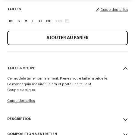
TAILLES
Guide des tailles
XS
S
M
L
XL
XXL
XXXL
AJOUTER AU PANIER
TAILLE & COUPE
Ce modèle taille normalement. Prenez votre taille habituelle.
Le mannequin mesure 185 cm et porte une taille M.
Coupe classique.
Guide des tailles
DESCRIPTION
Ce hoodie zippé en molleton léger se distingue par ses broderies
COMPOSITION & ENTRETIEN
'Kenzo Tulip' mixant la signature de la Maison et un motif floral, à l’avant