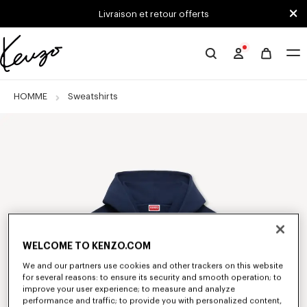
Skip to main content
Skip to footer content
Livraison et retour offerts
Site
officiel
KENZO
HOMME
Sweatshirts
WELCOME TO KENZO.COM
We and our partners use cookies and other trackers on this website
for several reasons: to ensure its security and smooth operation; to
improve your user experience; to measure and analyze
performance and traffic; to provide you with personalized content,