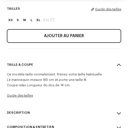
TAILLES
Guide des tailles
XS
S
M
L
XL
XXL
AJOUTER AU PANIER
TAILLE & COUPE
Ce modèle taille normalement. Prenez votre taille habituelle.
Le mannequin mesure 185 cm et porte une taille M.
Coupe relax Longueur du dos de 74 cm.
Guide des tailles
DESCRIPTION
Inspirée d’un vestiaire utilitaire revisité dans un esprit rétro, cette veste
COMPOSITION & ENTRETIEN
workwear est sublimée par la broderie 'Kenzo Tulip' mixant la signature