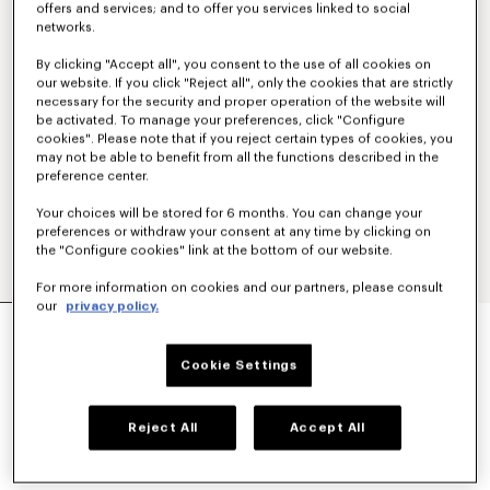
offers and services; and to offer you services linked to social
networks.
By clicking "Accept all", you consent to the use of all cookies on
our website. If you click "Reject all", only the cookies that are strictly
necessary for the security and proper operation of the website will
be activated. To manage your preferences, click "Configure
cookies". Please note that if you reject certain types of cookies, you
may not be able to benefit from all the functions described in the
preference center.
Your choices will be stored for 6 months. You can change your
preferences or withdraw your consent at any time by clicking on
the "Configure cookies" link at the bottom of our website.
For more information on cookies and our partners, please consult
our
privacy policy.
VESTE WORKWEAR LÉGÈRE 'KENZO TULIP' EN
COTON ET LIN
590 €
Cookie Settings
COULEUR :
Bleu Noir
Reject All
Accept All
Sélectionné