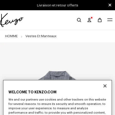
Skip to main content
Skip to footer content
Livraison et retour offerts
Site
officiel
KENZO
HOMME
Vestes Et Manteaux
WELCOME TO KENZO.COM
We and our partners use cookies and other trackers on this website
for several reasons: to ensure its security and smooth operation; to
improve your user experience; to measure and analyze
performance and traffic; to provide you with personalized content,