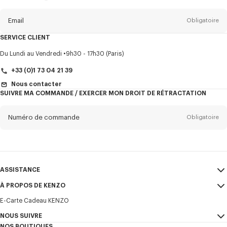
propos
de
la
newsletter
Email
Obligatoire
SERVICE CLIENT
Titre
Obligatoire
Du Lundi au Vendredi
9h30 - 17h30 (Paris)
+33 (0)1 73 04 21 39
Nous contacter
SUIVRE MA COMMANDE / EXERCER MON DROIT DE RÉTRACTATION
Prénom*
Obligatoire
Numéro de commande
Obligatoire
Nom*
Obligatoire
Email
Obligatoire
ASSISTANCE
+352
À PROPOS DE KENZO
Mon compte
ENVOYER
E-Carte Cadeau KENZO
ASSISTANCE
CGV
Je souhaite recevoir les communications sur les produits, services,
NOUS SUIVRE
Mentions Légales et CGU
évènements KENZO, qui peuvent être personnalisés, notamment sur les
Mon compte
NOS BOUTIQUES