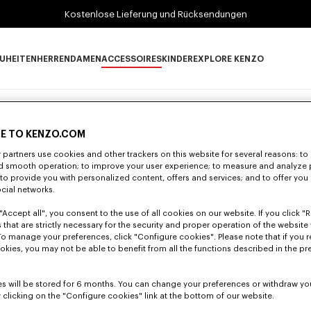
Kostenlose Lieferung und Rücksendungen
UHEITEN
HERREN
DAMEN
ACCESSOIRES
KINDER
EXPLORE KENZO
Neuheiten subcategories
HERREN subcategories
DAMEN subcategories
ACCESSOIRES subcategories
KINDER subcategories
EXPLORE KENZO su
Schmuck und Pins
(4)
Sonnenbrillen
iPhone-Hüllen
Socken
E TO KENZO.COM
partners use cookies and other trackers on this website for several reasons: to 
Neu
nd smooth operation; to improve your user experience; to measure and analyze
; to provide you with personalized content, offers and services; and to offer you
ocial networks.
"Accept all", you consent to the use of all cookies on our website. If you click "Re
 that are strictly necessary for the security and proper operation of the website 
To manage your preferences, click "Configure cookies". Please note that if you r
okies, you may not be able to benefit from all the functions described in the pr
s will be stored for 6 months. You can change your preferences or withdraw yo
 clicking on the "Configure cookies" link at the bottom of our website.