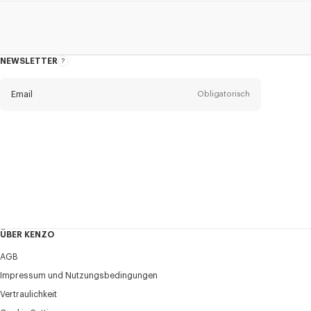
NEWSLETTER
Über
den
Newsletter
Email
Obligatorisch
Anrede
Obligatorisch
Anrede*
Vorname*
Obligatorisch
ÜBER KENZO
Nachname*
AGB
Obligatorisch
Impressum und Nutzungsbedingungen
Vertraulichkeit
+41