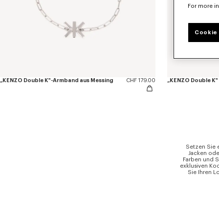
For more i
Cookie 
„KENZO Double K"-Armband aus Messing
CHF 179.00
„KENZO Double K" 
Setzen Sie 
Jacken ode
Farben und S
exklusiven Koo
Sie Ihren L