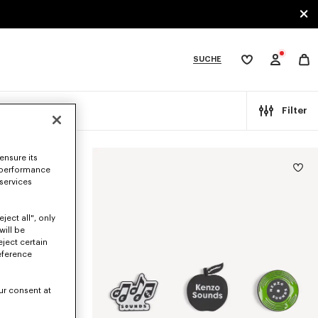
SUCHE
Meine
Wunschliste
bcategories
Kleine Geschenke
Filter
ensure its
 performance
 services
ject all", only
will be
eject certain
eference
ur consent at