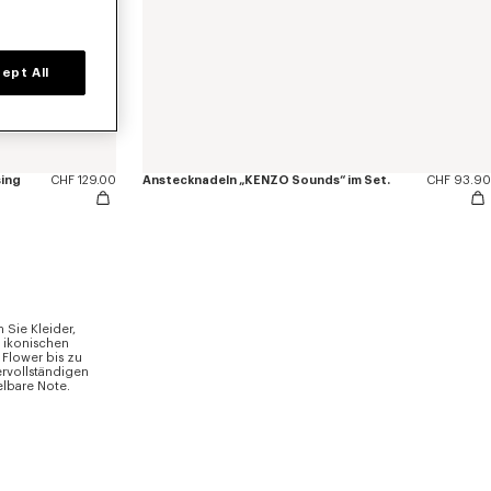
ept All
sing
CHF 129.00
Anstecknadeln „KENZO Sounds“ im Set.
CHF 93.90
Sie Kleider,
 ikonischen
Flower bis zu
ervollständigen
lbare Note.