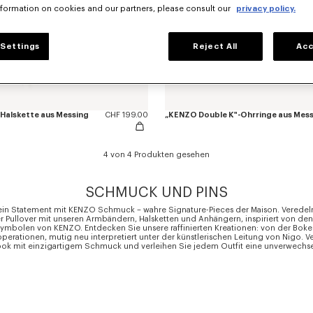
nformation on cookies and our partners, please consult our
privacy policy.
Settings
Reject All
Acc
Halskette aus Messing
CHF 199.00
„KENZO Double K"-Ohrringe aus Mes
4 von 4 Produkten gesehen
SCHMUCK UND PINS
ein Statement mit KENZO Schmuck – wahre Signature-Pieces der Maison. Veredeln 
r Pullover mit unseren Armbändern, Halsketten und Anhängern, inspiriert von den
ymbolen von KENZO. Entdecken Sie unsere raffinierten Kreationen: von der Boke 
perationen, mutig neu interpretiert unter der künstlerischen Leitung von Nigo. V
ook mit einzigartigem Schmuck und verleihen Sie jedem Outfit eine unverwechse