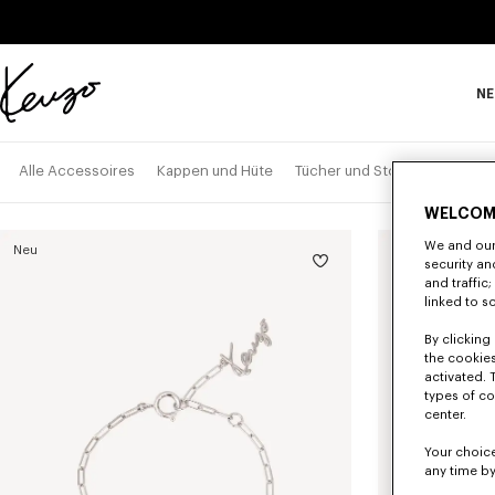
Skip to main content
Skip to footer content
NE
Offizielle
KENZO-
Website
Alle Accessoires
Kappen und Hüte
Tücher und Stolen
Gürtel
WELCOM
We and our 
Neu
Neu
security a
and traffic
linked to s
By clicking 
the cookies
activated. 
types of co
center.
Your choice
any time by