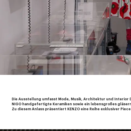
Die Ausstellung umfasst Mode, Musik, Architektur und Interior 
NIGO handgefertigte Keramiken sowie ein lebensgroßes gläser
Zu diesem Anlass präsentiert KENZO eine Reihe exklusiver Piec