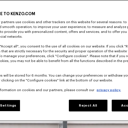
E TO KENZO.COM
partners use cookies and other trackers on this website for several reasons: to 
eres 
nd smooth operation; to improve your user experience; to measure and analyze
ine 
; to provide you with personalized content, offers and services; and to offer you
ocial networks.
t NIGO 
ur geprägt.
"Accept all", you consent to the use of all cookies on our website. If you click "Re
 that are strictly necessary for the security and proper operation of the website 
To manage your preferences, click "Configure cookies". Please note that if you r
okies, you may not be able to benefit from all the functions described in the pr
s will be stored for 6 months. You can change your preferences or withdraw yo
 clicking on the "Configure cookies" link at the bottom of our website.
nformation on cookies and our partners, please consult our
privacy policy.
Settings
Reject All
Acc