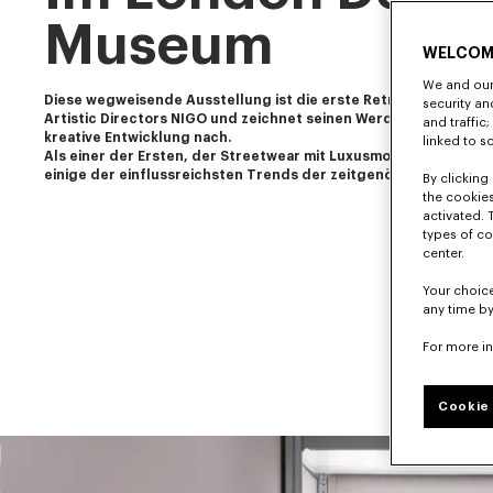
Museum
WELCOM
We and our 
Diese wegweisende Ausstellung ist die erste Retrospektive uns
security a
Artistic Directors NIGO und zeichnet seinen Werdegang sowie se
and traffic
kreative Entwicklung nach.
linked to s
Als einer der Ersten, der Streetwear mit Luxusmode verband, ha
einige der einflussreichsten Trends der zeitgenössischen Kult
By clicking 
the cookies
activated. 
types of co
center.
Your choice
any time by
For more i
Cookie 