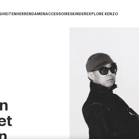
UHEITEN
HERREN
DAMEN
ACCESSOIRES
KINDER
EXPLORE KENZO
Neuheiten subcategories
HERREN subcategories
DAMEN subcategories
ACCESSOIRES subcategories
KINDER subcategories
EXPLORE KENZO su
n
et
n