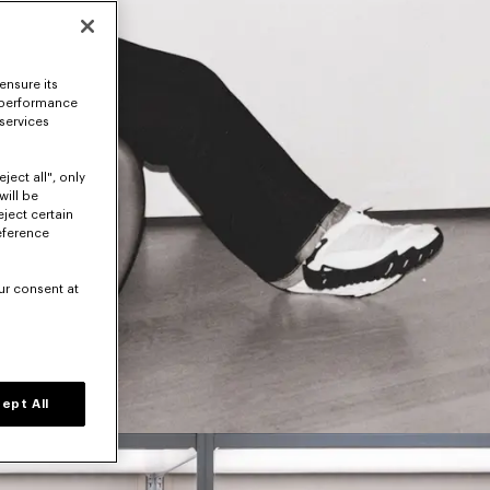
ensure its
 performance
 services
ject all", only
will be
eject certain
eference
ur consent at
ept All