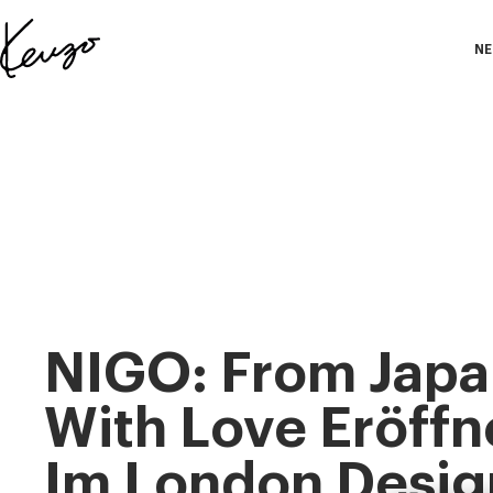
Skip to main content
Skip to footer content
NE
Offizielle
KENZO-
Website
NIGO: From Japa
With Love Eröffn
Im London Desig