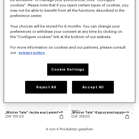
cookies". Please note that if you reject certain types of cookies, you
may not be able to benefit from all the functions described in the
preference center.
Unifarbene „Animal Fantasy“-Jacke aus Wollegemisch
„Play KENZO“-Jacke aus wasserabweisendem Nylon
CHF 269.00
CHF 269.00
Your choices will be stored for 6 months. You can change your
preferences or withdraw your consent at any time by clicking on
the "Configure cookies" link at the bottom of our website.
For more information on cookies and our partners, please consult
our
privacy policy.
Cookie Settings
Reject All
Accept All
„Winter Tale“-Jacke aus Lammfell
„Winter Tale“-Kapuzensteppjacke zum Wenden
CHF 155.00
CHF 319.00
4 von 4 Produkten gesehen