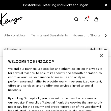
Skip to main content
Skip to footer content
Kostenlose Lieferung und Rücksendungen
Offizielle
KENZO-
Website
Jac
Alle Kollektion
T-shirts und Sweatshirts
Hosen und Shorts
4 Produkte
Filter
WELCOME TO KENZO.COM
We and our partners use cookies and other trackers on this website
for several reasons: to ensure its security and smooth operation; to
improve your user experience; to measure and analyze
performance and traffic; to provide you with personalized content,
offers and services; and to offer you services linked to social
networks.
By clicking "Accept all", you consent to the use of all cookies on
our website. If you click "Reject all", only the cookies that are strictly
necessary for the security and proper operation of the website will
be activated. To manage your preferences, click "Configure