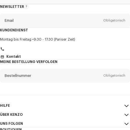
NEWSLETTER
Über
den
Newsletter
Email
Obligatorisch
KUNDENDIENST
Anrede
Obligatorisch
Montag bis Freitag
9:30 - 17:30 (Pariser Zeit)
Kontakt
MEINE BESTELLUNG VERFOLGEN
Vorname*
Obligatorisch
Bestellnummer
Obligatorisch
Nachname*
Obligatorisch
Email
Obligatorisch
HILFE
+41
ÜBER KENZO
Mein Konto
VERSAND
UNS FOLGEN
Größentabelle
AGB
Ich möchte Mitteilungen über KENZO-Produkte, -Dienstleistungen und -
BOUTIQUEN