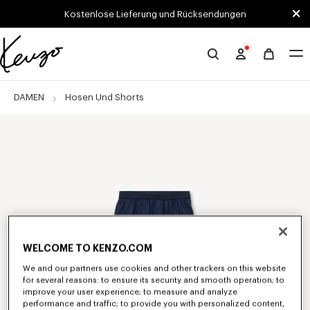
Skip to main content
Skip to footer content
Kostenlose Lieferung und Rücksendungen
Offizielle
KENZO-
Website
DAMEN
Hosen Und Shorts
WELCOME TO KENZO.COM
We and our partners use cookies and other trackers on this website
for several reasons: to ensure its security and smooth operation; to
improve your user experience; to measure and analyze
performance and traffic; to provide you with personalized content,