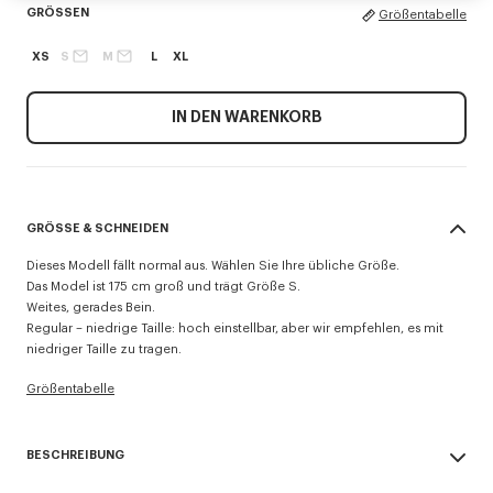
GRÖSSEN
Größentabelle
XS
S
M
L
XL
IN DEN WARENKORB
GRÖSSE & SCHNEIDEN
Dieses Modell fällt normal aus. Wählen Sie Ihre übliche Größe.
Das Model ist 175 cm groß und trägt Größe S.
Weites, gerades Bein.
Regular – niedrige Taille: hoch einstellbar, aber wir empfehlen, es mit
niedriger Taille zu tragen.
Größentabelle
BESCHREIBUNG
Nach höchsten Qualitätsstandards gefertigt, verfügt diese gerade