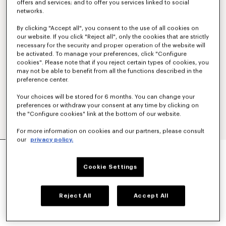
offers and services; and to offer you services linked to social
networks.
By clicking "Accept all", you consent to the use of all cookies on
our website. If you click "Reject all", only the cookies that are strictly
necessary for the security and proper operation of the website will
be activated. To manage your preferences, click "Configure
cookies". Please note that if you reject certain types of cookies, you
may not be able to benefit from all the functions described in the
preference center.
Your choices will be stored for 6 months. You can change your
preferences or withdraw your consent at any time by clicking on
the "Configure cookies" link at the bottom of our website.
For more information on cookies and our partners, please consult
our
privacy policy.
HOODIE MIT „KENZO TULIP“-STICKEREI AUS
BAUMWOLLE
Cookie Settings
CHF 409.00
FARBEN :
Light Blue
Reject All
Accept All
Ausgewählt