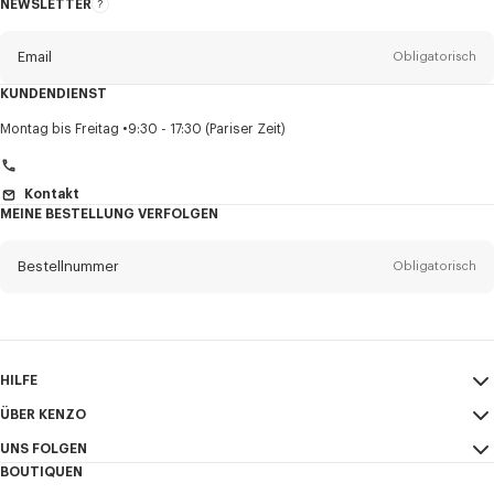
NEWSLETTER
Über
den
Newsletter
Email
Obligatorisch
KUNDENDIENST
Anrede
Obligatorisch
Montag bis Freitag
9:30 - 17:30 (Pariser Zeit)
Kontakt
MEINE BESTELLUNG VERFOLGEN
Vorname*
Obligatorisch
Bestellnummer
Obligatorisch
Nachname*
Obligatorisch
Email
Obligatorisch
HILFE
+41
ÜBER KENZO
Mein Konto
VERSAND
UNS FOLGEN
Größentabelle
AGB
Ich möchte Mitteilungen über KENZO-Produkte, -Dienstleistungen und -
BOUTIQUEN
FAQ
Impressum und Nutzungsbedingungen
Veranstaltungen erhalten, die personalisiert werden können,
Instagram