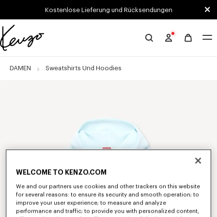
Skip to main content
Skip to footer content
Kostenlose Lieferung und Rücksendungen
Offizielle
KENZO-
Website
DAMEN
Sweatshirts Und Hoodies
WELCOME TO KENZO.COM
We and our partners use cookies and other trackers on this website
for several reasons: to ensure its security and smooth operation; to
improve your user experience; to measure and analyze
performance and traffic; to provide you with personalized content,