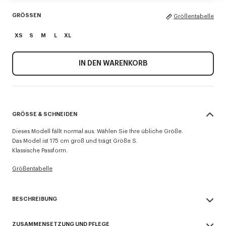
GRÖSSEN
Größentabelle
XS
S
M
L
XL
IN DEN WARENKORB
GRÖSSE & SCHNEIDEN
Dieses Modell fällt normal aus. Wählen Sie Ihre übliche Größe.
Das Model ist 175 cm groß und trägt Größe S.
Klassische Passform.
Größentabelle
BESCHREIBUNG
„KENZO Tulip“-Hoodie.
ZUSAMMENSETZUNG UND PFLEGE
Light Soft Unbrushed Molleton verleiht dem Artikel einen Vintage-Touch