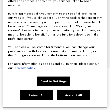
offers and services; and to offer you services linked to social
networks.
By clicking "Accept all", you consent to the use of all cookies on
our website. If you click "Reject all", only the cookies that are strictly
necessary for the security and proper operation of the website will
be activated. To manage your preferences, click "Configure
cookies". Please note that if you reject certain types of cookies, you
may not be able to benefit from all the functions described in the
preference center.
Your choices will be stored for 6 months. You can change your
preferences or withdraw your consent at any time by clicking on
the "Configure cookies" link at the bottom of our website.
For more information on cookies and our partners, please consult
our
privacy policy.
HOODIE MIT „KENZO TULIP“-STICKEREI UND
REISSVERSCHLUSS AUS BAUMWOLLE
Cookie Settings
CHF 409.00
FARBEN :
Blue Black
Reject All
Accept All
Ausgewählt