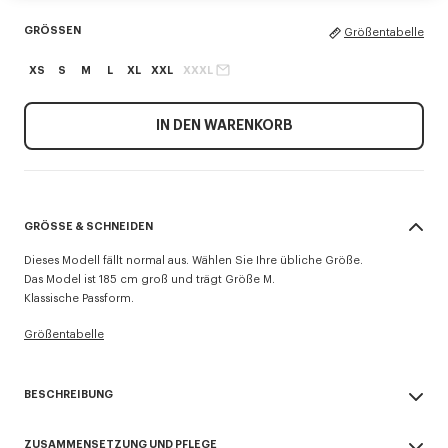
GRÖSSEN
Größentabelle
XS
S
M
L
XL
XXL
XXXL
IN DEN WARENKORB
GRÖSSE & SCHNEIDEN
Dieses Modell fällt normal aus. Wählen Sie Ihre übliche Größe.
Das Model ist 185 cm groß und trägt Größe M.
Klassische Passform.
Größentabelle
BESCHREIBUNG
Dieser leichte Zip-Hoodie aus Sweatstoff zeichnet sich durch
ZUSAMMENSETZUNG UND PFLEGE
Stickereien 'Kenzo Tulip' aus, die die Signatur des Hauses mit einem