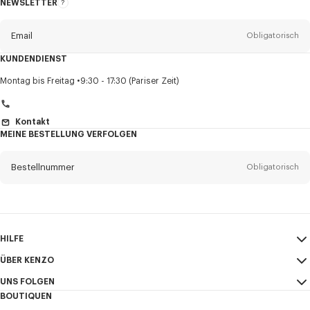
NEWSLETTER
Über
den
Newsletter
Email
Obligatorisch
KUNDENDIENST
Anrede
Obligatorisch
Montag bis Freitag
9:30 - 17:30 (Pariser Zeit)
Kontakt
MEINE BESTELLUNG VERFOLGEN
Vorname*
Obligatorisch
Bestellnummer
Obligatorisch
Nachname*
Obligatorisch
Email
Obligatorisch
HILFE
+41
ÜBER KENZO
Mein Konto
VERSAND
UNS FOLGEN
Größentabelle
AGB
Ich möchte Mitteilungen über KENZO-Produkte, -Dienstleistungen und -
BOUTIQUEN
FAQ
Impressum und Nutzungsbedingungen
Veranstaltungen erhalten, die personalisiert werden können,
Instagram