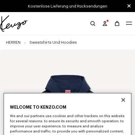
Skip to main content
Skip to footer content
Kostenlose Lieferung und Rücksendungen
Offizielle
KENZO-
Website
HERREN
Sweatshirts Und Hoodies
WELCOME TO KENZO.COM
We and our partners use cookies and other trackers on this website
for several reasons: to ensure its security and smooth operation; to
improve your user experience; to measure and analyze
performance and traffic; to provide you with personalized content,