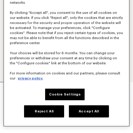
networks.
By clicking "Accept all", you consent to the use of all cookies on
our website. If you click "Reject all", only the cookies that are strictly
necessary for the security and proper operation of the website will
be activated. To manage your preferences, click "Configure
cookies". Please note that if you reject certain types of cookies, you
may not be able to benefit from all the functions described in the
preference center.
Your choices will be stored for 6 months. You can change your
preferences or withdraw your consent at any time by clicking on
the "Configure cookies" link at the bottom of our website.
For more information on cookies and our partners, please consult
our
privacy policy.
KARTENETUI „KENZO TULIP“ AUS LEDER
CHF 129.00
Cookie Settings
FARBEN :
Black
Reject All
Accept All
Ausgewählt