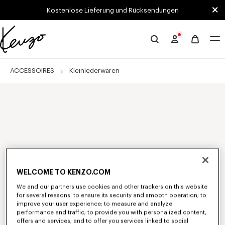
Skip to main content
Skip to footer content
Kostenlose Lieferung und Rücksendungen
Offizielle
KENZO-
Website
ACCESSOIRES
Kleinlederwaren
WELCOME TO KENZO.COM
We and our partners use cookies and other trackers on this website
for several reasons: to ensure its security and smooth operation; to
improve your user experience; to measure and analyze
performance and traffic; to provide you with personalized content,
offers and services; and to offer you services linked to social