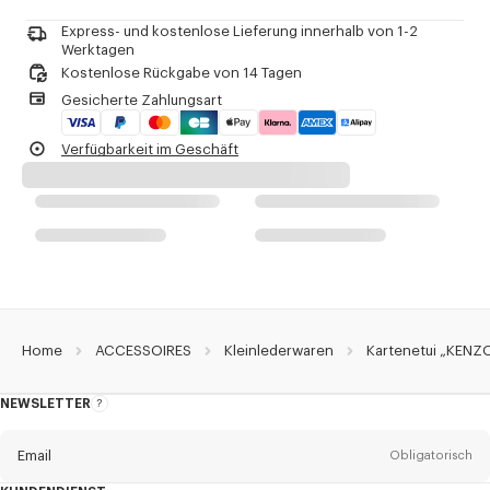
Nicht chemisch reinigen
Nicht bügeln
Produkt-Referenz:
Express- und kostenlose Lieferung innerhalb von 1-2
FG68PM800L31.99.TU
Nicht trocknen
Werktagen
Nicht im Trockner trocknen
Kostenlose Rückgabe von 14 Tagen
Nicht waschen
Gesicherte Zahlungsart
Nicht nassreinigen
Verfügbarkeit im Geschäft
Home
ACCESSOIRES
Kleinlederwaren
Kartenetui „KENZO
NEWSLETTER
Über
den
Newsletter
Email
Obligatorisch