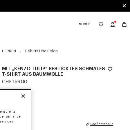
SUCHE
Meine
Wunschliste
bcategories
HERREN
T-Shirts Und Polos
MIT „KENZO TULIP“ BESTICKTES SCHMALES
T-SHIRT AUS BAUMWOLLE
CHF 159.00
FARBEN :
Off White
Ausgewählt
ensure its
 performance
 services
GRÖSSEN
Größentabelle