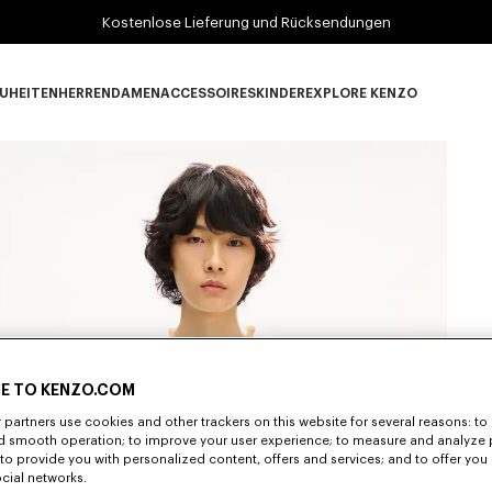
Kostenlose Lieferung und Rücksendungen
UHEITEN
HERREN
DAMEN
ACCESSOIRES
KINDER
EXPLORE KENZO
Neuheiten subcategories
HERREN subcategories
DAMEN subcategories
ACCESSOIRES subcategories
KINDER subcategories
EXPLORE KENZO su
E TO KENZO.COM
partners use cookies and other trackers on this website for several reasons: to 
nd smooth operation; to improve your user experience; to measure and analyze
; to provide you with personalized content, offers and services; and to offer you
ocial networks.