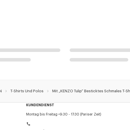
N
T-Shirts Und Polos
Mit „KENZO Tulip“ Besticktes Schmales T-S
KUNDENDIENST
Montag bis Freitag
9:30 - 17:30 (Pariser Zeit)