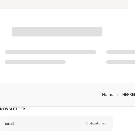
Home
HERRE
NEWSLETTER
Über
den
Newsletter
Email
Obligatorisch