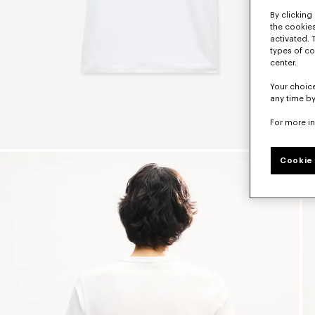
By clicking 
the cookies
activated. 
types of co
center.
Your choice
any time by
For more i
Cookie 