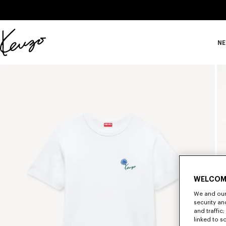
Skip to main content
Skip to footer content
NE
Offizielle
KENZO-
Website
WELCOM
We and our 
security a
and traffic
linked to s